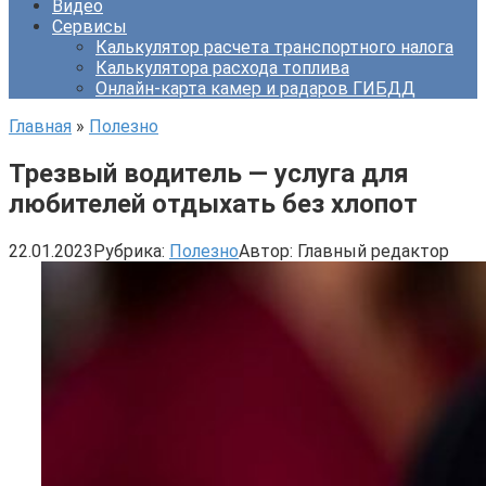
Видео
Сервисы
Калькулятор расчета транспортного налога
Калькулятора расхода топлива
Онлайн-карта камер и радаров ГИБДД
Главная
»
Полезно
Трезвый водитель — услуга для
любителей отдыхать без хлопот
22.01.2023
Рубрика:
Полезно
Автор:
Главный редактор