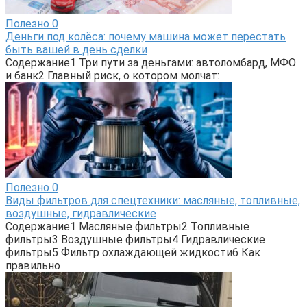
Полезно
0
Деньги под колёса: почему машина может перестать
быть вашей в день сделки
Содержание1 Три пути за деньгами: автоломбард, МФО
и банк2 Главный риск, о котором молчат:
Полезно
0
Виды фильтров для спецтехники: масляные, топливные,
воздушные, гидравлические
Содержание1 Масляные фильтры2 Топливные
фильтры3 Воздушные фильтры4 Гидравлические
фильтры5 Фильтр охлаждающей жидкости6 Как
правильно