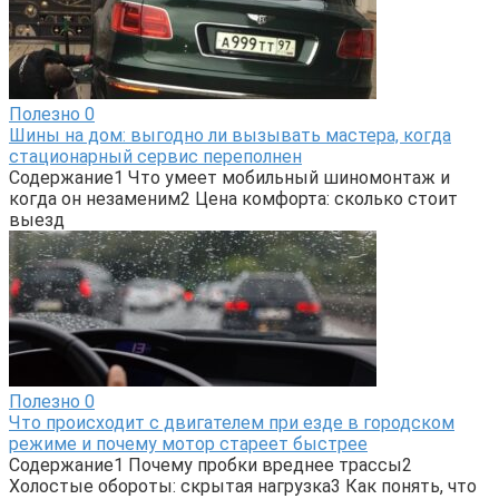
Полезно
0
Шины на дом: выгодно ли вызывать мастера, когда
стационарный сервис переполнен
Содержание1 Что умеет мобильный шиномонтаж и
когда он незаменим2 Цена комфорта: сколько стоит
выезд
Полезно
0
Что происходит с двигателем при езде в городском
режиме и почему мотор стареет быстрее
Содержание1 Почему пробки вреднее трассы2
Холостые обороты: скрытая нагрузка3 Как понять, что