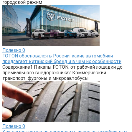
городской режим
Полезно
0
FOTON обосновался в России: какие автомобили
предлагает китайский бренд и в чем их особенности
Содержание1 Пикапы FOTON: от рабочей лошадки до
премиального внедорожника2 Коммерческий
транспорт: фургоны и микроавтобусы
Полезно
0
Как самостоятельно определить износ автомобильных