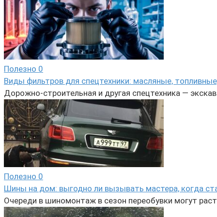
Полезно
0
Виды фильтров для спецтехники: масляные, топливные
Дорожно-строительная и другая спецтехника — экскав
Полезно
0
Шины на дом: выгодно ли вызывать мастера, когда ст
Очереди в шиномонтаж в сезон переобувки могут растя