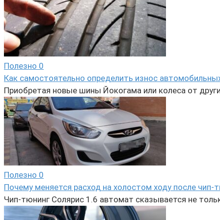
Полезно
0
Как самостоятельно определить износ автомобильных
Приобретая новые шины Йокогама или колеса от други
Полезно
0
Почему меняется расход на холостом ходу после чип-
Чип-тюнинг Солярис 1.6 автомат сказывается не тольк