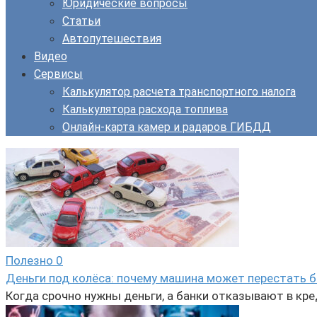
Юридические вопросы
Статьи
Автопутешествия
Видео
Сервисы
Калькулятор расчета транспортного налога
Калькулятора расхода топлива
Онлайн-карта камер и радаров ГИБДД
Полезно
0
Деньги под колёса: почему машина может перестать б
Когда срочно нужны деньги, а банки отказывают в кре