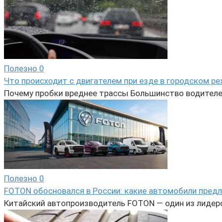
Полезно
0
Что происходит с двигателем при езде в городском р
Почему пробки вреднее трассы Большинство водителе
Полезно
0
FOTON обосновался в России: какие автомобили предл
Китайский автопроизводитель FOTON — один из лидеро