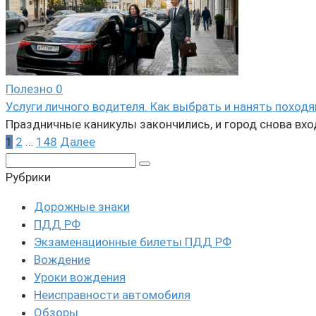
Полезно
0
Услуги личного водителя. Как выбрать и нанять поход
Праздничные каникулы закончились, и город снова вхо
Пагинация
1
2
…
148
Далее
записей
Поиск:
Рубрики
Дорожные знаки
ПДД РФ
Экзаменационные билеты ПДД РФ
Вождение
Уроки вождения
Неисправности автомобиля
Обзоры