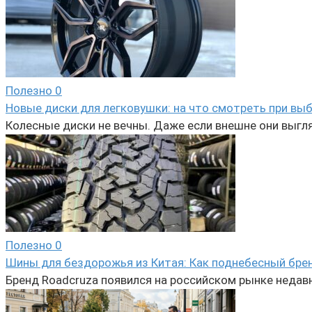
Полезно
0
Новые диски для легковушки: на что смотреть при вы
Колесные диски не вечны. Даже если внешне они выгл
Полезно
0
Шины для бездорожья из Китая: Как поднебесный брен
Бренд Roadcruza появился на российском рынке недав