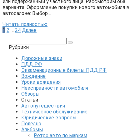
или подержанный у частного лица. Рассмотрим оба
варианта. Оформление покупки нового автомобиля в
автосалоне: Выбор…
Читать полностью
Пагинация
1
2
…
24
Далее
записей
Поиск:
Рубрики
Дорожные знаки
ПДД РФ
Экзаменационные билеты ПДД РФ
Вождение
Уроки вождения
Неисправности автомобиля
Обзоры
Статьи
Автопутешествия
Техническое обслуживание
Юридические вопросы
Полезно
Альбомы
Ретро авто по маркам