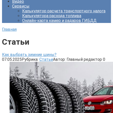
Видео
Сервисы
Калькулятор расчета транспортного налога
Калькулятора расхода топлива
Онлайн-карта камер и радаров ГИБДД
Главная
Статьи
Как выбрать зимние шины?
07.05.2025
Рубрика:
Статьи
Автор:
Главный редактор
0