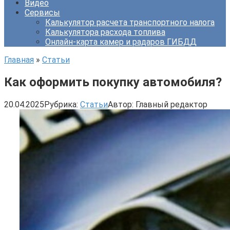
Видео
Сервисы
Калькулятор расчета транспортного налога
Калькулятора расхода топлива
Онлайн-карта камер и радаров ГИБДД
Главная
»
Статьи
Как оформить покупку автомобиля?
20.04.2025
Рубрика:
Статьи
Автор:
Главный редактор