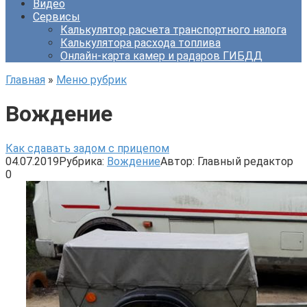
Видео
Сервисы
Калькулятор расчета транспортного налога
Калькулятора расхода топлива
Онлайн-карта камер и радаров ГИБДД
Главная
»
Меню рубрик
Вождение
Как сдавать задом с прицепом
04.07.2019
Рубрика:
Вождение
Автор:
Главный редактор
0