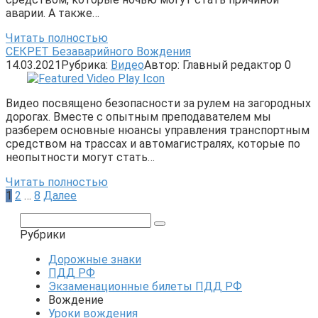
аварии. А также…
Читать полностью
СЕКРЕТ Безаварийного Вождения
14.03.2021
Рубрика:
Видео
Автор:
Главный редактор
0
Видео посвящено безопасности за рулем на загородных
дорогах. Вместе с опытным преподавателем мы
разберем основные нюансы управления транспортным
средством на трассах и автомагистралях, которые по
неопытности могут стать…
Читать полностью
Пагинация
1
2
…
8
Далее
записей
Поиск:
Рубрики
Дорожные знаки
ПДД РФ
Экзаменационные билеты ПДД РФ
Вождение
Уроки вождения