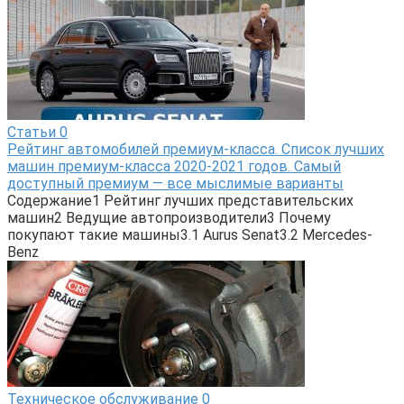
Статьи
0
Рейтинг автомобилей премиум-класса. Список лучших
машин премиум-класса 2020-2021 годов. Самый
доступный премиум — все мыслимые варианты
Содержание1 Рейтинг лучших представительских
машин2 Ведущие автопроизводители3 Почему
покупают такие машины3.1 Aurus Senat3.2 Mercedes-
Benz
Техническое обслуживание
0