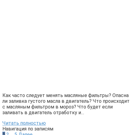
Как часто следует менять масляные фильтры? Опасна
ли заливка густого масла в двигатель? Что происходит
с масляным фильтром в мороз? Что будет если
заливать в двигатель отработку и…
Читать полностью
Навигация по записям
1
2
…
5
Далее
Поиск:
Рубрики
Дорожные знаки
ПДД РФ
Экзаменационные билеты ПДД РФ
Вождение
Уроки вождения
Неисправности автомобиля
Обзоры
Статьи
Автопутешествия
Техническое обслуживание
Юридические вопросы
Полезно