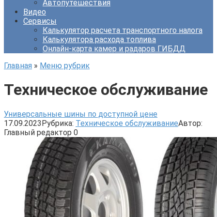
Автопутешествия
Видео
Сервисы
Калькулятор расчета транспортного налога
Калькулятора расхода топлива
Онлайн-карта камер и радаров ГИБДД
Главная
»
Меню рубрик
Техническое обслуживание
Универсальные шины по доступной цене
17.09.2023
Рубрика:
Техническое обслуживание
Автор:
Главный редактор
0