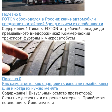
Полезно
0
FOTON обосновался в России: какие автомобили
предлагает китайский бренд и в чем их особенности
Содержание1 Пикапы FOTON: от рабочей лошадки до
премиального внедорожника2 Коммерческий
транспорт: фургоны и микроавтобусы
Полезно
0
Как самостоятельно определить износ автомобильных
шин и когда их нужно менять
Содержание1 Визуальный осмотр протектора2
Скрытые дефекты и старение материала Приобретая
новые шины Йокогама или
Поиск: