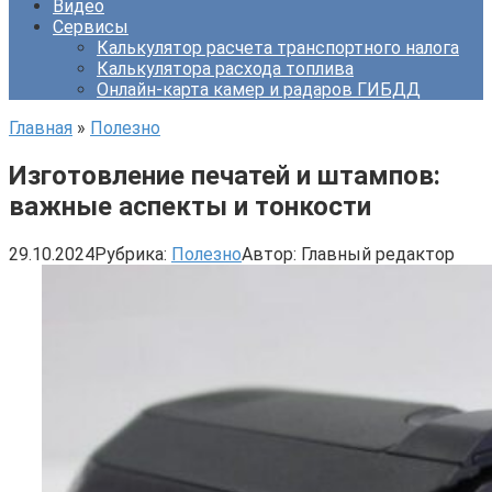
Видео
Сервисы
Калькулятор расчета транспортного налога
Калькулятора расхода топлива
Онлайн-карта камер и радаров ГИБДД
Главная
»
Полезно
Изготовление печатей и штампов:
важные аспекты и тонкости
29.10.2024
Рубрика:
Полезно
Автор:
Главный редактор