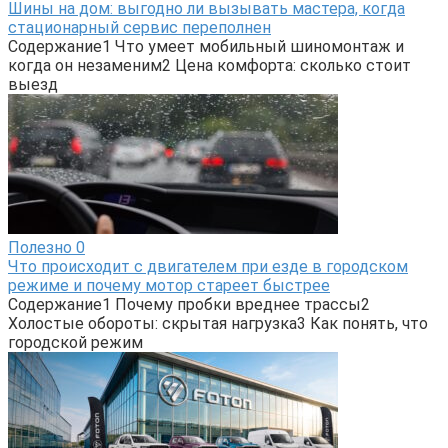
Шины на дом: выгодно ли вызывать мастера, когда
стационарный сервис переполнен
Содержание1 Что умеет мобильный шиномонтаж и
когда он незаменим2 Цена комфорта: сколько стоит
выезд
Полезно
0
Что происходит с двигателем при езде в городском
режиме и почему мотор стареет быстрее
Содержание1 Почему пробки вреднее трассы2
Холостые обороты: скрытая нагрузка3 Как понять, что
городской режим