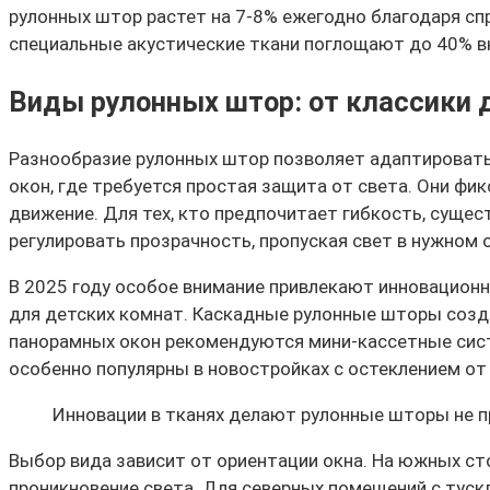
рулонных штор растет на 7-8% ежегодно благодаря сп
специальные акустические ткани поглощают до 40% в
Виды рулонных штор: от классики 
Разнообразие рулонных штор позволяет адаптировать
окон, где требуется простая защита от света. Они ф
движение. Для тех, кто предпочитает гибкость, сущес
регулировать прозрачность, пропуская свет в нужном 
В 2025 году особое внимание привлекают инновацион
для детских комнат. Каскадные рулонные шторы созда
панорамных окон рекомендуются мини-кассетные сист
особенно популярны в новостройках с остеклением от 
Инновации в тканях делают рулонные шторы не 
Выбор вида зависит от ориентации окна. На южных ст
проникновение света. Для северных помещений с тус