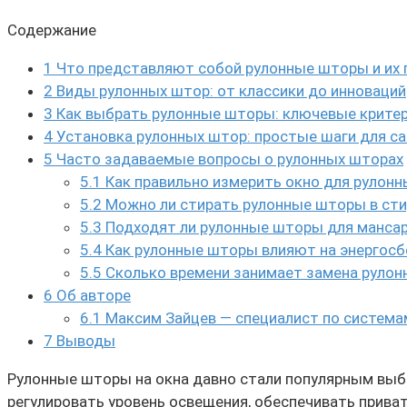
Содержание
1
Что представляют собой рулонные шторы и их
2
Виды рулонных штор: от классики до инноваций
3
Как выбрать рулонные шторы: ключевые крите
4
Установка рулонных штор: простые шаги для с
5
Часто задаваемые вопросы о рулонных шторах
5.1
Как правильно измерить окно для рулон
5.2
Можно ли стирать рулонные шторы в ст
5.3
Подходят ли рулонные шторы для манса
5.4
Как рулонные шторы влияют на энергос
5.5
Сколько времени занимает замена рулон
6
Об авторе
6.1
Максим Зайцев — специалист по система
7
Выводы
Рулонные шторы на окна давно стали популярным выбо
регулировать уровень освещения, обеспечивать прива