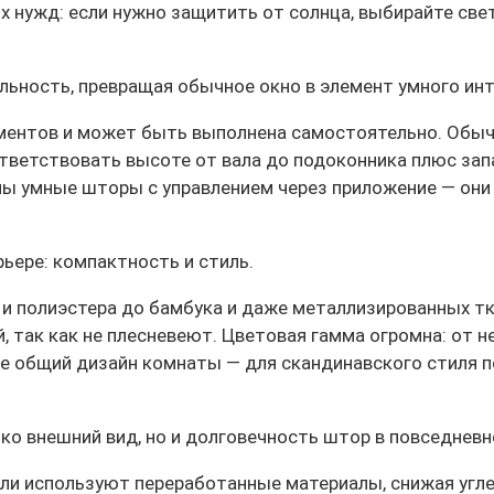
х нужд: если нужно защитить от солнца, выбирайте св
ьность, превращая обычное окно в элемент умного инт
ментов и может быть выполнена самостоятельно. Обычн
тветствовать высоте от вала до подоконника плюс запа
ны умные шторы с управлением через приложение — они 
ьере: компактность и стиль.
 и полиэстера до бамбука и даже металлизированных т
, так как не плесневеют. Цветовая гамма огромна: от 
 общий дизайн комнаты — для скандинавского стиля по
ко внешний вид, но и долговечность штор в повседневн
ли используют переработанные материалы, снижая угл