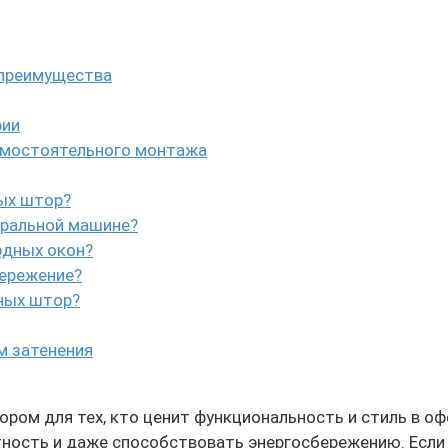
 преимущества
рии
амостоятельного монтажа
ных штор?
иральной машине?
рдных окон?
бережение?
ных штор?
м затенения
ром для тех, кто ценит функциональность и стиль в о
тность и даже способствовать энергосбережению. Если 