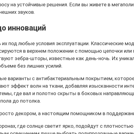
росу на устойчивые решения. Если вы живете в мегапол
нешних звуков.
до инноваций
 их под любые условия эксплуатации. Классические мо
иксируются в верхнем положении с помощью цепочки или
твуют зебра-шторы, известные как день-ночь. Их уника
объеме без лишних усилий.
ные варианты с антибактериальным покрытием, котор
ют эффект волн на ткани, добавляя изысканности инте
емы, где вал и полотно скрыты в боковых направляющи
пола до потолка.
просто декором, а настоящим помощником в поддержани
оронах, где солнце светит ярко, подойдут с плотност
клым освещением лучше выбрать полупрозрачные вариан