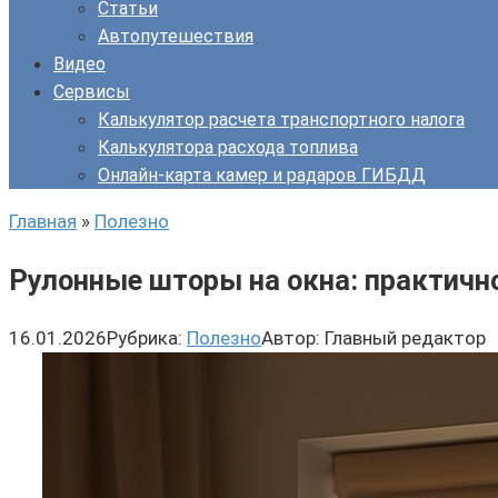
Статьи
Автопутешествия
Видео
Сервисы
Калькулятор расчета транспортного налога
Калькулятора расхода топлива
Онлайн-карта камер и радаров ГИБДД
Главная
»
Полезно
Рулонные шторы на окна: практичн
16.01.2026
Рубрика:
Полезно
Автор:
Главный редактор