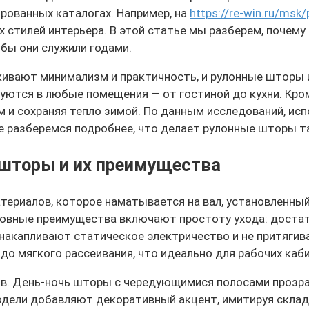
рованных каталогах. Например, на
https://re-win.ru/msk
х стилей интерьера. В этой статье мы разберем, поче
обы они служили годами.
кивают минимализм и практичность, и рулонные шторы 
руются в любые помещения — от гостиной до кухни. Кр
ом и сохраняя тепло зимой. По данным исследований, и
те разберемся подробнее, что делает рулонные шторы 
 шторы и их преимущества
териалов, которое наматывается на вал, установленный
новные преимущества включают простоту ухода: достат
е накапливают статическое электричество и не притяги
до мягкого рассеивания, что идеально для рабочих каби
в. День-ночь шторы с чередующимися полосами прозрач
одели добавляют декоративный акцент, имитируя склад