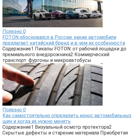
Полезно
0
FOTON обосновался в России: какие автомобили
предлагает китайский бренд и в чем их особенности
Содержание1 Пикапы FOTON: от рабочей лошадки до
премиального внедорожника2 Коммерческий
транспорт: фургоны и микроавтобусы
Полезно
0
Как самостоятельно определить износ автомобильных
шин и когда их нужно менять
Содержание1 Визуальный осмотр протектора2
Скрытые дефекты и старение материала Приобретая