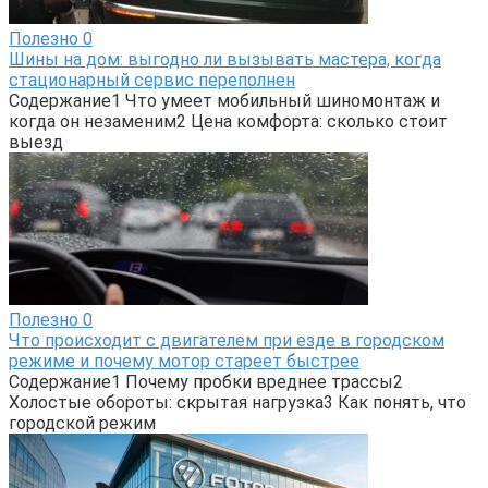
Полезно
0
Шины на дом: выгодно ли вызывать мастера, когда
стационарный сервис переполнен
Содержание1 Что умеет мобильный шиномонтаж и
когда он незаменим2 Цена комфорта: сколько стоит
выезд
Полезно
0
Что происходит с двигателем при езде в городском
режиме и почему мотор стареет быстрее
Содержание1 Почему пробки вреднее трассы2
Холостые обороты: скрытая нагрузка3 Как понять, что
городской режим