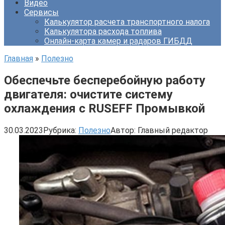
Видео
Сервисы
Калькулятор расчета транспортного налога
Калькулятора расхода топлива
Онлайн-карта камер и радаров ГИБДД
Главная
»
Полезно
Обеспечьте бесперебойную работу
двигателя: очистите систему
охлаждения с RUSEFF Промывкой
30.03.2023
Рубрика:
Полезно
Автор:
Главный редактор