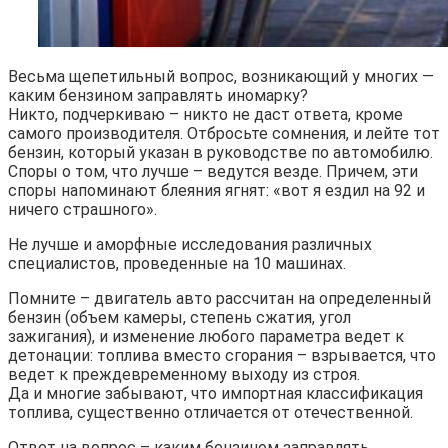
Весьма щепетильный вопрос, возникающий у многих —
каким бензином заправлять иномарку?
Никто, подчеркиваю – никто не даст ответа, кроме
самого производителя. Отбросьте сомнения, и лейте тот
бензин, который указан в руководстве по автомобилю.
Споры о том, что лучше – ведутся везде. Причем, эти
споры напоминают блеяния ягнят: «вот я ездил на 92 и
ничего страшного».
Не лучше и аморфные исследования различных
специалистов, проведенные на 10 машинах.
Помните – двигатель авто рассчитан на определенный
бензин (объем камеры, степень сжатия, угол
зажигания), и изменение любого параметра ведет к
детонации: топлива вместо сгорания – взрывается, что
ведет к преждевременному выходу из строя.
Да и многие забывают, что импортная классификация
топлива, существенно отличается от отечественной.
Ответ на вопрос – каким бензином заправлять