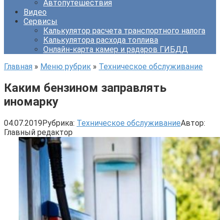
Автопутешествия
Видео
Сервисы
Калькулятор расчета транспортного налога
Калькулятора расхода топлива
Онлайн-карта камер и радаров ГИБДД
Главная
»
Меню рубрик
»
Техническое обслуживание
Каким бензином заправлять
иномарку
04.07.2019
Рубрика:
Техническое обслуживание
Автор:
Главный редактор