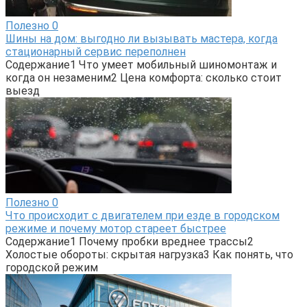
Полезно
0
Шины на дом: выгодно ли вызывать мастера, когда
стационарный сервис переполнен
Содержание1 Что умеет мобильный шиномонтаж и
когда он незаменим2 Цена комфорта: сколько стоит
выезд
Полезно
0
Что происходит с двигателем при езде в городском
режиме и почему мотор стареет быстрее
Содержание1 Почему пробки вреднее трассы2
Холостые обороты: скрытая нагрузка3 Как понять, что
городской режим