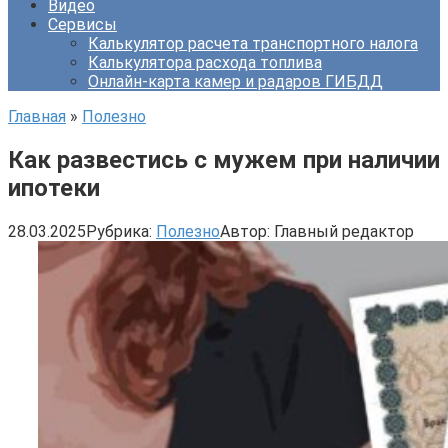
Видео
Сервисы
Калькулятор расчета транспортного налога
Калькулятора расхода топлива
Онлайн-карта камер и радаров ГИБДД
Главная
»
Полезно
Как развестись с мужем при наличии
ипотеки
28.03.2025
Рубрика:
Полезно
Автор:
Главный редактор