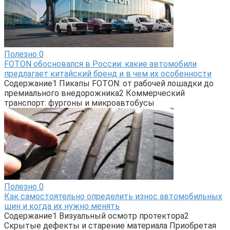
Полезно
0
FOTON обосновался в России: какие автомобили
предлагает китайский бренд и в чем их особенности
Содержание1 Пикапы FOTON: от рабочей лошадки до
премиального внедорожника2 Коммерческий
транспорт: фургоны и микроавтобусы
Полезно
0
Как самостоятельно определить износ автомобильных
шин и когда их нужно менять
Содержание1 Визуальный осмотр протектора2
Скрытые дефекты и старение материала Приобретая