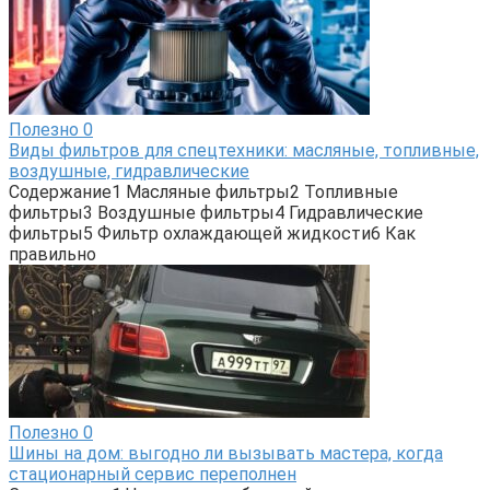
Полезно
0
Виды фильтров для спецтехники: масляные, топливные,
воздушные, гидравлические
Содержание1 Масляные фильтры2 Топливные
фильтры3 Воздушные фильтры4 Гидравлические
фильтры5 Фильтр охлаждающей жидкости6 Как
правильно
Полезно
0
Шины на дом: выгодно ли вызывать мастера, когда
стационарный сервис переполнен