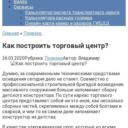
Видео
Сервисы
Калькулятор расчета транспортного налога
Калькулятора расхода топлива
Онлайн-карта камер и радаров ГИБДД
Главная
»
Полезно
Как построить торговый центр?
26.03.2020
Рубрика:
Полезно
Автор:
Владимир
Думаю, за современными техническими средствами
оснащения сегодня дело не станет. Совместно с
профессиональной строительной бригадой возведение
массивного сооружения больше напоминает сборку
детского конструктора. По сути каркас торгового
центра представляет собой ни что иное, как несколько
сборных частей, скрепляемых между собой болтами и
сваркой, и чем то на самом деле напоминает
конструктор из детства.
В качестве удерживающих опор, которые ко всему