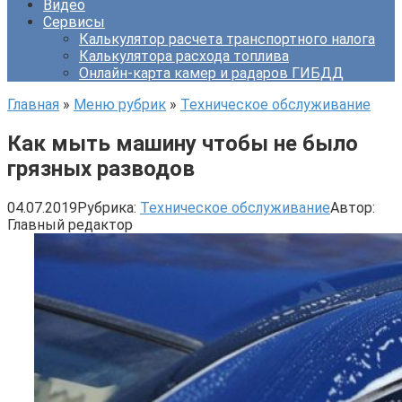
Видео
Сервисы
Калькулятор расчета транспортного налога
Калькулятора расхода топлива
Онлайн-карта камер и радаров ГИБДД
Главная
»
Меню рубрик
»
Техническое обслуживание
Как мыть машину чтобы не было
грязных разводов
04.07.2019
Рубрика:
Техническое обслуживание
Автор:
Главный редактор