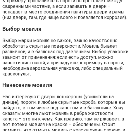
К примеру: при заливке в пороги он протекает между
сваренными частями, а если заливать в двери –
попадает в место соединения палитуры двери и рамы
(низ двери, там, где чаще всего и появляется коррозия).
Выбор мовиля
Выбор марки мовиля не важен, важно качественно
обработать скрытые поверхности. Мовиль бывает
разливной, и в баллонах под давлением. Выбор упаковки
зависит от применения: если есть доступ, можно
нанести кисточкой, а при задувке, к примеру в пороги,
необходима аэрозольная упаковка, либо специальный
краскопульт.
Нанесение мовиля
Нас интересуют: двери, лонжероны (усилители на
днище), пороги, и любые скрытые короба, которые вы
найдете, в том числе под капотом и в багажнике. Хочу
сказать: многие льют мовиль в ребра жесткости
капота – это ни к чему. Как правило, там не ржавеет, а
вот потеки мовиля на краске – обеспечены. Стоит
помнить, что отмыть мовиль с краски очень сложно, и