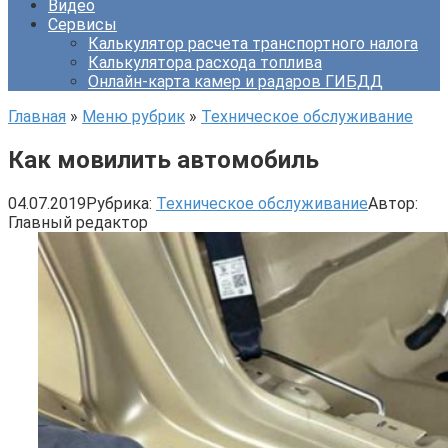
Видео
Сервисы
Калькулятор расчета транспортного налога
Калькулятора расхода топлива
Онлайн-карта камер и радаров ГИБДД
Главная
»
Меню рубрик
»
Техническое обслуживание
Как мовилить автомобиль
04.07.2019
Рубрика:
Техническое обслуживание
Автор:
Главный редактор