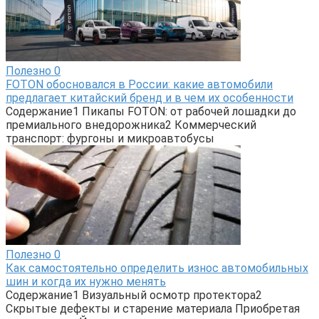
Полезно
0
FOTON обосновался в России: какие автомобили
предлагает китайский бренд и в чем их особенности
Содержание1 Пикапы FOTON: от рабочей лошадки до
премиального внедорожника2 Коммерческий
транспорт: фургоны и микроавтобусы
Полезно
0
Как самостоятельно определить износ автомобильных
шин и когда их нужно менять
Содержание1 Визуальный осмотр протектора2
Скрытые дефекты и старение материала Приобретая