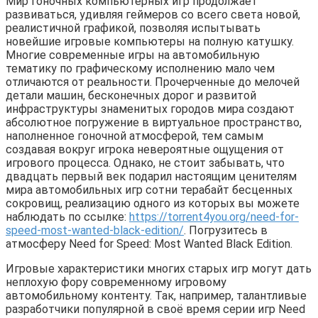
Мир гоночных компьютерных игр продолжает
развиваться, удивляя геймеров со всего света новой,
реалистичной графикой, позволяя испытывать
новейшие игровые компьютеры на полную катушку.
Многие современные игры на автомобильную
тематику по графическому исполнению мало чем
отличаются от реальности. Прочерченные до мелочей
детали машин, бесконечных дорог и развитой
инфраструктуры знаменитых городов мира создают
абсолютное погружение в виртуальное пространство,
наполненное гоночной атмосферой, тем самым
создавая вокруг игрока невероятные ощущения от
игрового процесса. Однако, не стоит забывать, что
двадцать первый век подарил настоящим ценителям
мира автомобильных игр сотни терабайт бесценных
сокровищ, реализацию одного из которых вы можете
наблюдать по ссылке:
https://torrent4you.org/need-for-
speed-most-wanted-black-edition/
. Погрузитесь в
атмосферу Need for Speed: Most Wanted Black Edition.
Игровые характеристики многих старых игр могут дать
неплохую фору современному игровому
автомобильному контенту. Так, например, талантливые
разработчики популярной в своё время серии игр Need