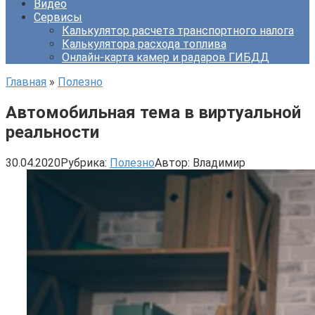
Видео
Сервисы
Калькулятор расчета транспортного налога
Калькулятора расхода топлива
Онлайн-карта камер и радаров ГИБДД
Главная
»
Полезно
Автомобильная тема в виртуальной
реальности
30.04.2020
Рубрика:
Полезно
Автор:
Владимир