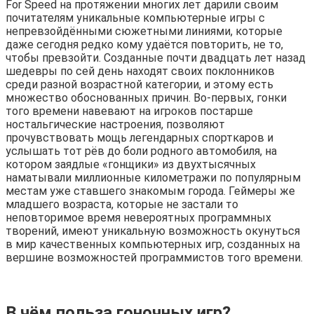
For Speed на протяжении многих лет дарили своим
почитателям уникальные компьютерные игры с
непревзойдёнными сюжетными линиями, которые
даже сегодня редко кому удаётся повторить, не то,
чтобы превзойти. Созданные почти двадцать лет назад
шедевры по сей день находят своих поклонников
среди разной возрастной категории, и этому есть
множество обоснованных причин. Во-первых, гонки
того времени навевают на игроков постарше
ностальгические настроения, позволяют
прочувствовать мощь легендарных спорткаров и
услышать тот рёв до боли родного автомобиля, на
котором заядлые «гонщики» из двухтысячных
наматывали миллионные километражи по популярным
местам уже ставшего знакомым города. Геймеры же
младшего возраста, которые не застали то
неповторимое время невероятных программных
творений, имеют уникальную возможность окунуться
в мир качественных компьютерных игр, созданных на
вершине возможностей программистов того времени.
В чём польза гоночных игр?