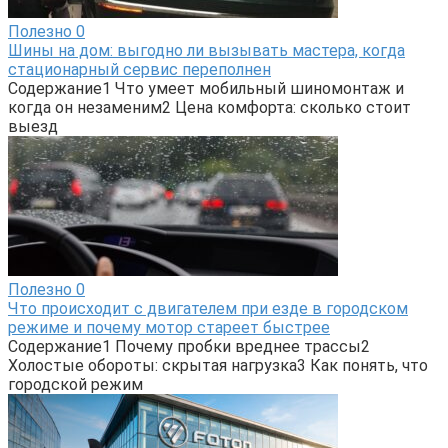
Полезно
0
Шины на дом: выгодно ли вызывать мастера, когда
стационарный сервис переполнен
Содержание1 Что умеет мобильный шиномонтаж и
когда он незаменим2 Цена комфорта: сколько стоит
выезд
Полезно
0
Что происходит с двигателем при езде в городском
режиме и почему мотор стареет быстрее
Содержание1 Почему пробки вреднее трассы2
Холостые обороты: скрытая нагрузка3 Как понять, что
городской режим