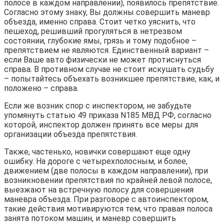
полосе в каждом направлении), появилось препятствие.
Согласно этому знаку, Вы должны совершить маневр
объезда, именно справа. Стоит четко уяснить, что
пешеход, решивший прогуляться в нетрезвом
состоянии, глубокие ямы, грязь и тому подобное –
препятствием не являются. Единственный вариант –
если Ваше авто физически не может протиснуться
справа. В противном случае не стоит искушать судьбу
– попытайтесь объехать возникшее препятствие, как, и
положено – справа.
Если же возник спор с инспектором, не забудьте
упомянуть статью 49 приказа N185 МВД РФ, согласно
которой, инспектор должен принять все меры для
организации объезда препятствия.
Также, частенько, новички совершают еще одну
ошибку. На дороге с четырехполосным, и более,
движением (две полосы в каждом направлении), при
возникновении препятствия по крайней левой полосе,
выезжают на встречную полосу для совершения
маневра объезда. При разговоре с автоинспектором,
такие действия мотивируются тем, что правая полоса
занята потоком машин, и маневр совершить