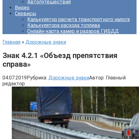
Автопутешествия
Видео
Сервисы
Калькулятор расчета транспортного налога
Калькулятора расхода топлива
Онлайн-карта камер и радаров ГИБДД
Главная
»
Дорожные знаки
Знак 4.2.1 «Объезд препятствия
справа»
04.07.2019
Рубрика:
Дорожные знаки
Автор:
Главный
редактор