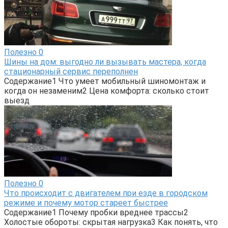
Полезно
0
Шины на дом: выгодно ли вызывать мастера, когда
стационарный сервис переполнен
Содержание1 Что умеет мобильный шиномонтаж и
когда он незаменим2 Цена комфорта: сколько стоит
выезд
Полезно
0
Что происходит с двигателем при езде в городском
режиме и почему мотор стареет быстрее
Содержание1 Почему пробки вреднее трассы2
Холостые обороты: скрытая нагрузка3 Как понять, что