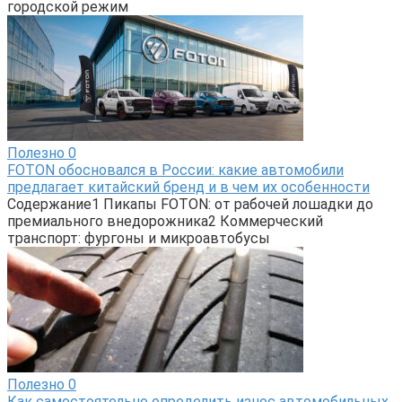
городской режим
Полезно
0
FOTON обосновался в России: какие автомобили
предлагает китайский бренд и в чем их особенности
Содержание1 Пикапы FOTON: от рабочей лошадки до
премиального внедорожника2 Коммерческий
транспорт: фургоны и микроавтобусы
Полезно
0
Как самостоятельно определить износ автомобильных