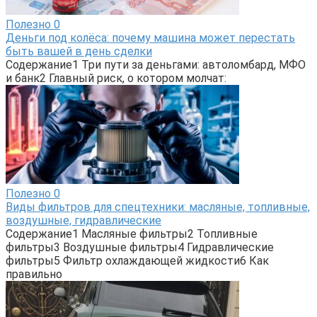
Полезно
0
Деньги под колёса: почему машина может перестать
быть вашей в день сделки
Содержание1 Три пути за деньгами: автоломбард, МФО
и банк2 Главный риск, о котором молчат:
Полезно
0
Виды фильтров для спецтехники: масляные, топливные,
воздушные, гидравлические
Содержание1 Масляные фильтры2 Топливные
фильтры3 Воздушные фильтры4 Гидравлические
фильтры5 Фильтр охлаждающей жидкости6 Как
правильно