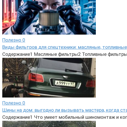
Полезно
0
Виды фильтров для спецтехники: масляные, топливные
Содержание1 Масляные фильтры2 Топливные фильтры
Полезно
0
Шины на дом: выгодно ли вызывать мастера, когда ст
Содержание1 Что умеет мобильный шиномонтаж и ког