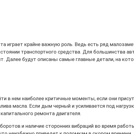
та играет крайне важную роль. Ведь есть ряд малозам
остоянии транспортного средства. Для большинства а
ант. Далее будут описаны самые главные детали, на ко
йти в нем наиболее критичные моменты, если они прису
алива масла. Если дым черный и усиливается под нагруз
капитального ремонта двигателя.
боротов и наличие сторонних вибраций во время работы
что неизбежно приведет к поломкам в скором времени.