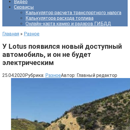
Видео
Сервисы
Калькулятор расчета транспортного налога
Калькулятора расхода топлива
Онлайн-карта камер и радаров ГИБДД
Главная
»
Разное
У Lotus появился новый доступный
автомобиль, и он не будет
электрическим
25.04.2020
Рубрика:
Разное
Автор:
Главный редактор