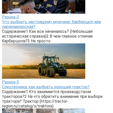
Разное
0
Что выбрать настоящему мужчине: барбершоп или
парикмахерская?
Содержание1 Как все начиналось? (Небольшая
историческая справка)2 В чем главное отличие
барбершопа?3 Не просто
Разное
0
Спецтехника: как выбрать хороший трактор?
Содержание1 Кто занимается производством
тракторов?2 На что обратить внимание при выборе
трактора? Трактор (https://tractor-
region.ru/catalog/s/traktora)