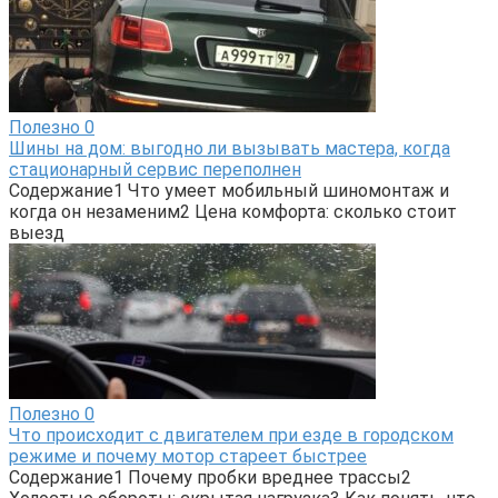
Полезно
0
Шины на дом: выгодно ли вызывать мастера, когда
стационарный сервис переполнен
Содержание1 Что умеет мобильный шиномонтаж и
когда он незаменим2 Цена комфорта: сколько стоит
выезд
Полезно
0
Что происходит с двигателем при езде в городском
режиме и почему мотор стареет быстрее
Содержание1 Почему пробки вреднее трассы2