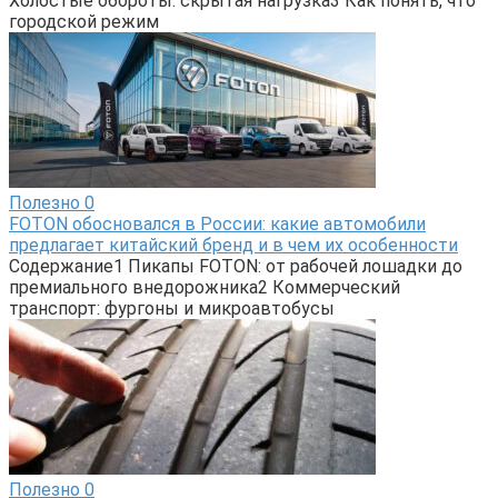
Холостые обороты: скрытая нагрузка3 Как понять, что
городской режим
Полезно
0
FOTON обосновался в России: какие автомобили
предлагает китайский бренд и в чем их особенности
Содержание1 Пикапы FOTON: от рабочей лошадки до
премиального внедорожника2 Коммерческий
транспорт: фургоны и микроавтобусы
Полезно
0