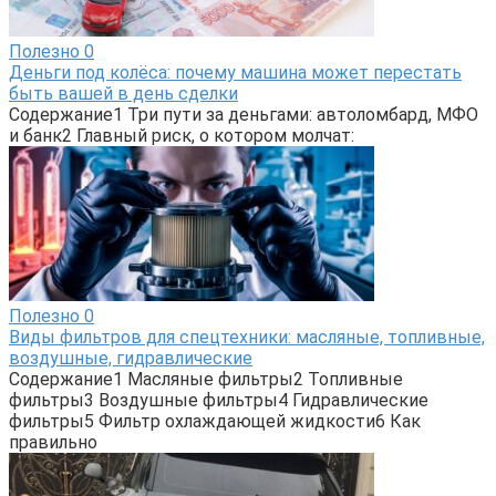
Полезно
0
Деньги под колёса: почему машина может перестать
быть вашей в день сделки
Содержание1 Три пути за деньгами: автоломбард, МФО
и банк2 Главный риск, о котором молчат:
Полезно
0
Виды фильтров для спецтехники: масляные, топливные,
воздушные, гидравлические
Содержание1 Масляные фильтры2 Топливные
фильтры3 Воздушные фильтры4 Гидравлические
фильтры5 Фильтр охлаждающей жидкости6 Как
правильно