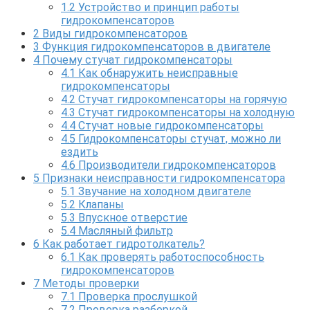
1.2
Устройство и принцип работы
гидрокомпенсаторов
2
Виды гидрокомпенсаторов
3
Функция гидрокомпенсаторов в двигателе
4
Почему стучат гидрокомпенсаторы
4.1
Как обнаружить неисправные
гидрокомпенсаторы
4.2
Стучат гидрокомпенсаторы на горячую
4.3
Стучат гидрокомпенсаторы на холодную
4.4
Стучат новые гидрокомпенсаторы
4.5
Гидрокомпенсаторы стучат, можно ли
ездить
4.6
Производители гидрокомпенсаторов
5
Признаки неисправности гидрокомпенсатора
5.1
Звучание на холодном двигателе
5.2
Клапаны
5.3
Впускное отверстие
5.4
Масляный фильтр
6
Как работает гидротолкатель?
6.1
Как проверять работоспособность
гидрокомпенсаторов
7
Методы проверки
7.1
Проверка прослушкой
7.2
Проверка разборкой