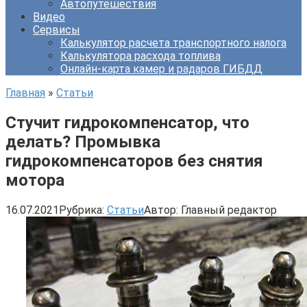
Автопутешествия
Видео
Сервисы
Калькулятор расчета транспортного налога
Калькулятора расхода топлива
Онлайн-карта камер и радаров ГИБДД
Главная
»
Статьи
Стучит гидрокомпенсатор, что
делать? Промывка
гидрокомпенсаторов без снятия
мотора
16.07.2021
Рубрика:
Статьи
Автор:
Главный редактор