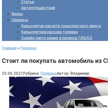
Статьи
Автопутешествия
Видео
Сервисы
Калькулятор расчета транспортного налога
Калькулятора расхода топлива
Онлайн-карта камер и радаров ГИБДД
Главная
»
Полезно
Стоит ли покупать автомобиль из 
25.06.2021
Рубрика:
Полезно
Автор:
Владимир