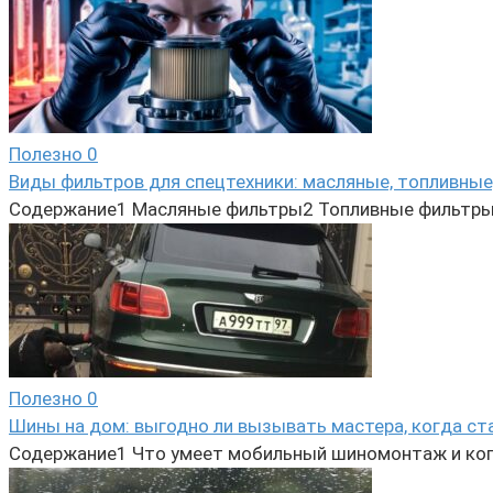
Полезно
0
Виды фильтров для спецтехники: масляные, топливные
Содержание1 Масляные фильтры2 Топливные фильтры
Полезно
0
Шины на дом: выгодно ли вызывать мастера, когда ст
Содержание1 Что умеет мобильный шиномонтаж и ког