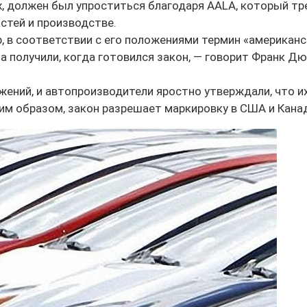
, должен был упроститься благодаря AALA, который тр
стей и производстве.
 в соответствии с его положениями термин «американск
 получили, когда готовился закон, — говорит Франк
Дю
ний, и автопроизводители яростно утверждали, что их
м образом, закон разрешает маркировку в США и Канад