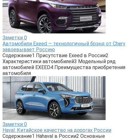
Заметки
0
Автомобили Exeed — технологичный брэнд от Chery
завоевывает Россию
Содержание1 Присутствие Exeed в России2
Характеристики автомобилей3 Модельный ряд
автомобилей EXEED4 Преимущества приобретения
автомобиля
Заметки
0
Haval: Китайское качество на дорогах России
Содержание1 Наhaval в России2 Основные