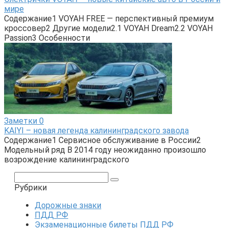
мире
Содержание1 VOYAH FREE — перспективный премиум
кроссовер2 Другие модели2.1 VOYAH Dream2.2 VOYAH
Passion3 Особенности
Заметки
0
KAIYI – новая легенда калининградского завода
Содержание1 Сервисное обслуживание в России2
Модельный ряд В 2014 году неожиданно произошло
возрождение калининградского
Поиск:
Рубрики
Дорожные знаки
ПДД РФ
Экзаменационные билеты ПДД РФ