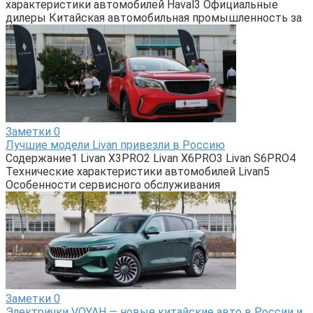
характеристики автомобилей Haval3 Официальные
дилеры Китайская автомобильная промышленность за
Заметки
0
Лучшие модели Livan привезли в Россию
Содержание1 Livan X3PRO2 Livan X6PRO3 Livan S6PRO4
Технические характеристики автомобилей Livan5
Особенности сервисного обслуживания
Заметки
0
Электрички VOYAH — новые китайские авто в России и