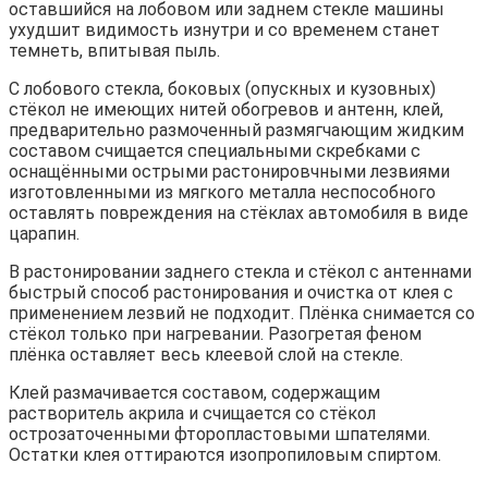
оставшийся на лобовом или заднем стекле машины
ухудшит видимость изнутри и со временем станет
темнеть, впитывая пыль.
С лобового стекла, боковых (опускных и кузовных)
стёкол не имеющих нитей обогревов и антенн, клей,
предварительно размоченный размягчающим жидким
составом счищается специальными скребками с
оснащёнными острыми растонировчными лезвиями
изготовленными из мягкого металла неспособного
оставлять повреждения на стёклах автомобиля в виде
царапин.
В растонировании заднего стекла и стёкол с антеннами
быстрый способ растонирования и очистка от клея с
применением лезвий не подходит. Плёнка снимается со
стёкол только при нагревании. Разогретая феном
плёнка оставляет весь клеевой слой на стекле.
Клей размачивается составом, содержащим
растворитель акрила и счищается со стёкол
острозаточенными фторопластовыми шпателями.
Остатки клея оттираются изопропиловым спиртом.