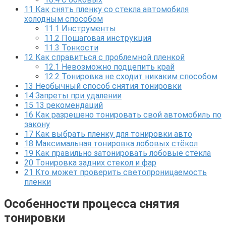
11
Как снять пленку со стекла автомобиля
холодным способом
11.1
Инструменты
11.2
Пошаговая инструкция
11.3
Тонкости
12
Как справиться с проблемной пленкой
12.1
Невозможно подцепить край
12.2
Тонировка не сходит никаким способом
13
Необычный способ снятия тонировки
14
Запреты при удалении
15
13 рекомендаций
16
Как разрешено тонировать свой автомобиль по
закону
17
Как выбрать плёнку для тонировки авто
18
Максимальная тонировка лобовых стёкол
19
Как правильно затонировать лобовые стёкла
20
Тонировка задних стекол и фар
21
Кто может проверить светопроницаемость
плёнки
Особенности процесса снятия
тонировки