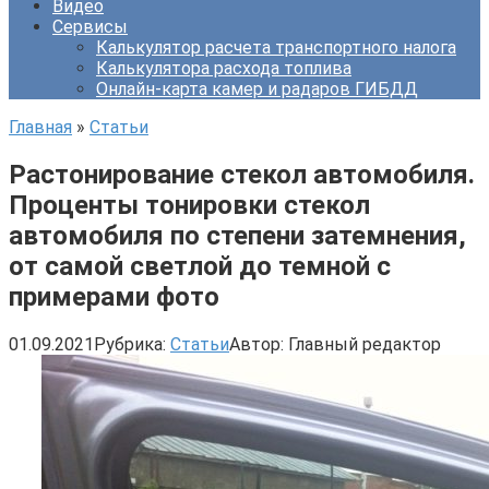
Видео
Сервисы
Калькулятор расчета транспортного налога
Калькулятора расхода топлива
Онлайн-карта камер и радаров ГИБДД
Главная
»
Статьи
Растонирование стекол автомобиля.
Проценты тонировки стекол
автомобиля по степени затемнения,
от самой светлой до темной с
примерами фото
01.09.2021
Рубрика:
Статьи
Автор:
Главный редактор