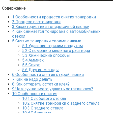
Содержание
1
Особенности процесса снятия тонировки
2
Процесс растонировки
3
Характеристики тонировочной пленки
4
Как снимается тонировка с автомобильных
стёкол
5
Снятие тонировки своими силами
5.1
Удаление горячим воздухом
5.2
С помощью мыльного раствора
5.3
Химические способы
5.4
Аммиак
5.5
Спирт
5.6
Другие методы
6
Особенности снятия старой пленки
7
Как не надо делать
8
Как оттереть остатки клея?
9
Чем лучше всего удалить остатки клея?
10
Особенности снятия
10.1
С лобового стекла
10.2
Снятие тонировки с заднего стекла
10.3
С заднего стекла
10.4
С боковых