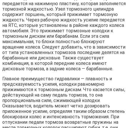
передается на нажимную пластину, которая заполняется
тормозной жидкостью. Узел тормозного цилиндра
содержит поршень, который прижимает тормозную
жидкость. Через рабочую жидкость усилие передается
на RTC, которые установлены в районе каждого колеса
автомобиля. Это прижимает тормозные колодки к
тормозным дискам или барабанам. Если эта сила
максимальная, то блоки полностью блокируют
вращение колеса. Следует добавить, что в зависимости
от типа установленных тормозов последние делятся на
барабанные или дисковые. Также существует
комбинация, в которой передние колеса имеют
дисковые тормоза, а задние колеса — барабанные.
Главное преимущество гидравлики — плавность и
предсказуемость усилия, колодки равномерно
прижимаются к тормозным дискам. Что касается силы,
действующей на саму педаль тормоза, то она
пропорциональна силе, сжимающей колодки.
Оказывается, водитель может четко дозировать
приложенное усилие, определяя таким образом степень
блокировки колес и интенсивность торможения. При
отпускании педали тормоза возвратные пружины на
месте тормозных колодок расширяют губки, т.е. они