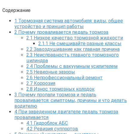
Содержание
1
Тормозная система автомобиля: виды, общее
устройство и принцип работы
2
Почему проваливается педаль тормоза
2.1
Низкое качество тормозной жидкости
2.1.1
Не смешивайте разные классы
2.2
Завоздушивание как главная причина
2.3
Неисправность главного тормозного
цилиндра
2.4
Проблемы с вакуумным усилителем
2.5
Неверные зазоры
2.6
Непрофессиональный ремонт
2.7
Коррозия
2.8
Износ тормозных колодок
3
Почему пропали тормоза и педаль
проваливается: симптомы, причины и что делать
водителю
4
При заведенном двигателе педаль тормоза
проваливается
4.1
Гидроблок АБС
4.2
Ревизия суппортов