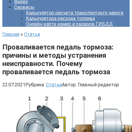
Видео
Сервисы
Калькулятор расчета транспортного налога
Калькулятора расхода топлива
Онлайн-карта камер и радаров ГИБДД
Главная
»
Статьи
Проваливается педаль тормоза:
причины и методы устранения
неисправности. Почему
проваливается педаль тормоза
22.07.2021
Рубрика:
Статьи
Автор:
Главный редактор