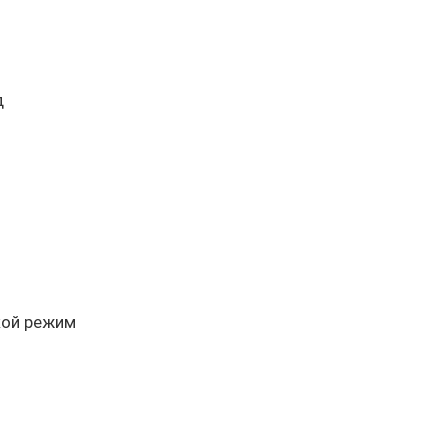
д
кой режим