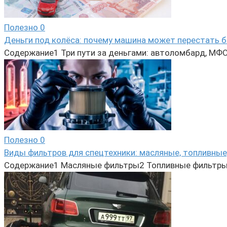
Полезно
0
Деньги под колёса: почему машина может перестать б
Содержание1 Три пути за деньгами: автоломбард, МФО 
Полезно
0
Виды фильтров для спецтехники: масляные, топливные
Содержание1 Масляные фильтры2 Топливные фильтры