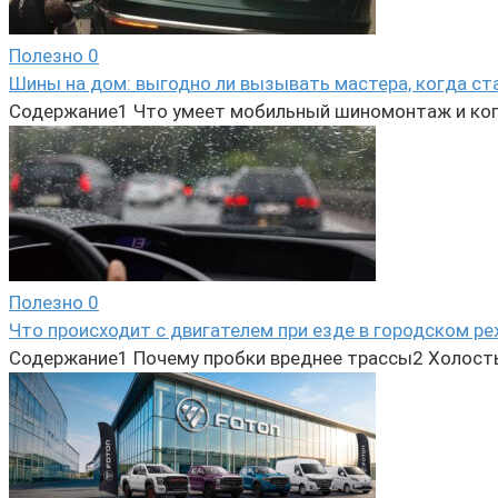
Полезно
0
Шины на дом: выгодно ли вызывать мастера, когда ст
Содержание1 Что умеет мобильный шиномонтаж и ког
Полезно
0
Что происходит с двигателем при езде в городском р
Содержание1 Почему пробки вреднее трассы2 Холосты