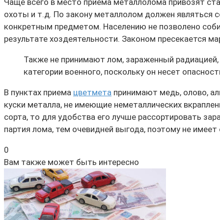
Чаще всего в место приема металлолома привозят стар
охоты и т.д. По закону металлолом должен являться
конкретным предметом. Населению не позволено соби
результате хоздеятельности. Законом пресекается маро
Также не принимают лом, зараженный радиацией,
категории военного, поскольку он несет опасност
В пунктах приема
цветмета
принимают медь, олово, ал
куски металла, не имеющие неметаллических вкраплени
сорта, то для удобства его лучше рассортировать зар
партия лома, тем очевидней выгода, поэтому не имее
0
Вам также может быть интересно