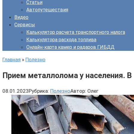
Статьи
Автопутешествия
Видео
Сервисы
Калькулятор расчета транспортного налога
Калькулятора расхода топлива
Онлайн-карта камер и радаров ГИБДД
Главная
»
Полезно
Прием металлолома у населения. В
08.01.2023
Рубрика:
Полезно
Автор:
Олег