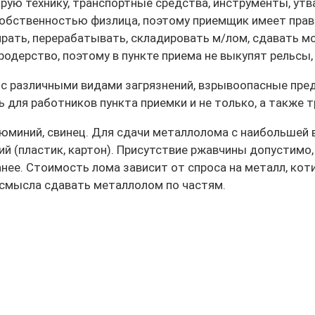
ую технику, транспортные средства, инструменты, утва
 собственностью физлица, поэтому приемщик имеет пр
рать, перерабатывать, складировать м/лом, сдавать м
дерство, поэтому в пункте приема не выкупят рельсы, к
 с различными видами загрязнений, взрывоопасные пре
ь для работников пункта приемки и не только, а также 
юминий, свинец. Для сдачи металлолома с наибольшей
й (пластик, картон). Присутствие ржавчины допустимо,
анее. Стоимость лома зависит от спроса на металл, ко
т смысла сдавать металлолом по частям.