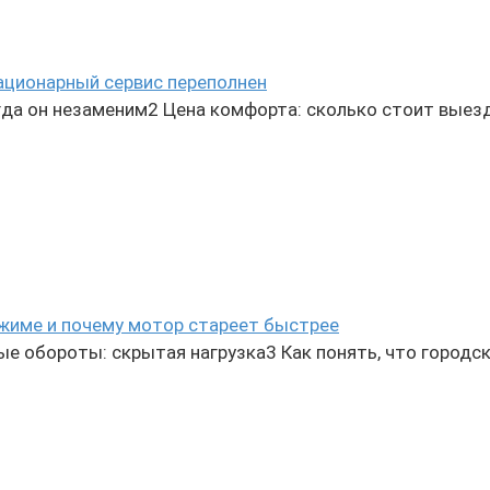
ационарный сервис переполнен
да он незаменим2 Цена комфорта: сколько стоит выез
ежиме и почему мотор стареет быстрее
е обороты: скрытая нагрузка3 Как понять, что городс