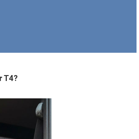
r T4?