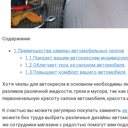
Содержание
1
Преимущества замены автомобильных чехлов
1.1
Придает вашим автокреслам индивидуал
1.2
Облегчает уход за салоном автомобиля.
1.3
Повышает комфорт вашего автомобиля.
Хотя чехлы для автокресла в основном необходимы л
разливов различной жидкости, грязи и мусора, так ка
первоначальную красоту салона автомобиля, красота 
К счастью вы можете регулярно покупать заменять
ав
можете без труда выбрать различные дизайны автомоб
же сотрудники магазина с радостью помогут вам подо