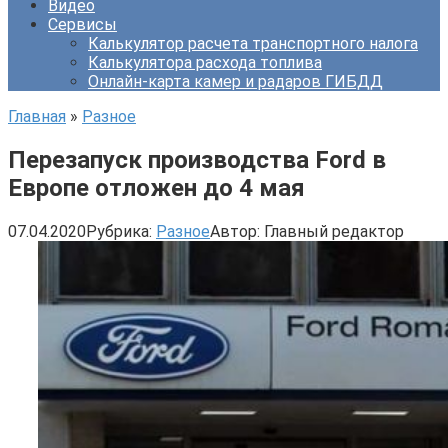
Видео
Сервисы
Калькулятор расчета транспортного налога
Калькулятора расхода топлива
Онлайн-карта камер и радаров ГИБДД
Главная
»
Разное
Перезапуск производства Ford в
Европе отложен до 4 мая
07.04.2020
Рубрика:
Разное
Автор:
Главный редактор