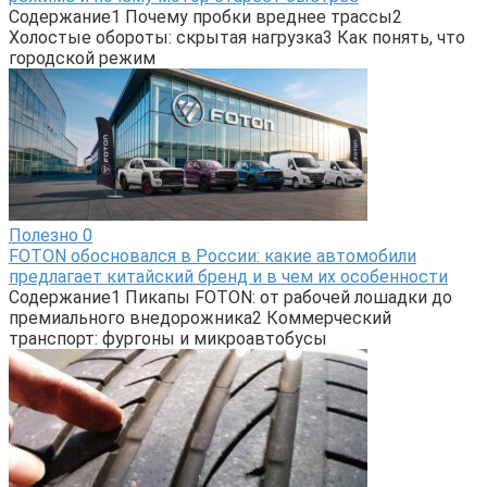
Содержание1 Почему пробки вреднее трассы2
Холостые обороты: скрытая нагрузка3 Как понять, что
городской режим
Полезно
0
FOTON обосновался в России: какие автомобили
предлагает китайский бренд и в чем их особенности
Содержание1 Пикапы FOTON: от рабочей лошадки до
премиального внедорожника2 Коммерческий
транспорт: фургоны и микроавтобусы