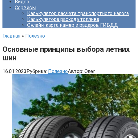
Видео
Сервисы
Калькулятор расчета транспортного налога
Калькулятора расхода топлива
Онлайн-карта камер и радаров ГИБДД
Главная
»
Полезно
Основные принципы выбора летних
шин
16.01.2023
Рубрика:
Полезно
Автор:
Олег