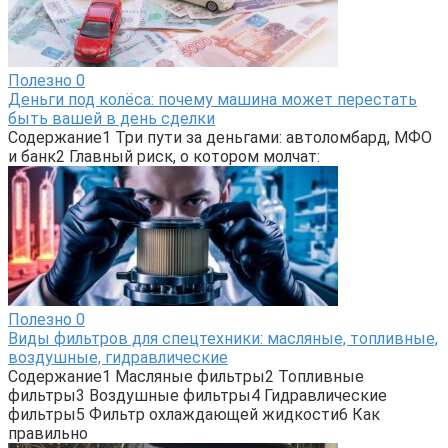
Полезно
0
Деньги под колёса: почему машина может перестать
быть вашей в день сделки
Содержание1 Три пути за деньгами: автоломбард, МФО
и банк2 Главный риск, о котором молчат:
Полезно
0
Виды фильтров для спецтехники: масляные, топливные,
воздушные, гидравлические
Содержание1 Масляные фильтры2 Топливные
фильтры3 Воздушные фильтры4 Гидравлические
фильтры5 Фильтр охлаждающей жидкости6 Как
правильно