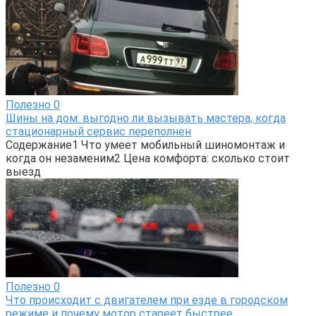
Полезно
0
Шины на дом: выгодно ли вызывать мастера, когда
стационарный сервис переполнен
Содержание1 Что умеет мобильный шиномонтаж и
когда он незаменим2 Цена комфорта: сколько стоит
выезд
Полезно
0
Что происходит с двигателем при езде в городском
режиме и почему мотор стареет быстрее