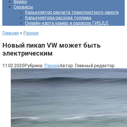
Видео
Сервисы
Калькулятор расчета транспортного налога
Калькулятора расхода топлива
Онлайн-карта камер и радаров ГИБДД
Главная
»
Разное
Новый пикап VW может быть
электрическим
11.02.2020
Рубрика:
Разное
Автор:
Главный редактор