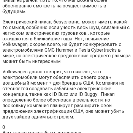
пикап на рынок. «Это то, что мы можем более
обоснованно смотреть на осуществимость в
будущем».
Электрический пикап, безусловно, может иметь какой-
то смысл, особенно если учесть весь шум, связанный с
натиском электрических грузовиков , которые
ожидаются в ближайшие годы. Нет, появление
Volkswagen, скорее всего, не будет конкурировать с
электромобилями GMC Hummer и Tesla Cybertrucks в
мире, но электрическое предложение среднего размера
может быть интересным.
Volkswagen давно говорит, что считает, что
электромобили могут обеспечить своего рода «
волшебный момент » для бренда в США. Компания не
стесняется создавать забавные электрические
концепции, такие как ID Buzz или ID Buggy . Пикап
определенно более обоснован в реальности, но
поскольку компания планирует расширить свои
предложения электрификации США, она может убить
двух зайцев одним выстрелом.
0
Вам также может быть интересно