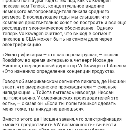
Прошло почти два года с тех пор, как Volkswagen
показал нам Tanoak , концептуальное видение
немецкого автопроизводителя пикапа среднего
размера. В последующие годы мы слышали, что
компания действительно хочет ее построить и все еще
расследует экономическое обоснование . Однако
теперь Volkswagen считает, что выход в сегмент
пикапов в США может быть на самом деле через
электрификацию.
«Электрификация — это как перезагрузка», — сказал
Roadshow во время интервью в четверг Йохан де
Нисшен, операционный директор Volkswagen of America.
«Это изменило определение концепции продукта».
Говоря об американском сегменте пикапов, де Нисшен
знает, что американские производители — сильные
нападающие. « Тойота пыталась навсегда. Ниссан
пытался вечно. У американских производителей это
есть», — сказал он. «Если ты попытаешься сделать
меня тоже, ты никуда не денешься».
Вместо этого де Нисшен заявил, что электрификация
«может предоставить VW возможность» вывести