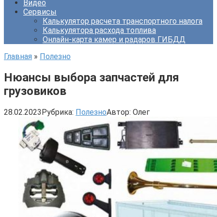
Видео
Сервисы
Калькулятор расчета транспортного налога
Калькулятора расхода топлива
Онлайн-карта камер и радаров ГИБДД
Главная
»
Полезно
Нюансы выбора запчастей для
грузовиков
28.02.2023
Рубрика:
Полезно
Автор:
Олег