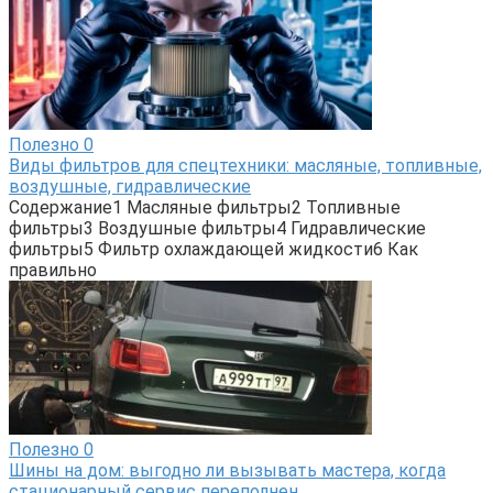
Полезно
0
Виды фильтров для спецтехники: масляные, топливные,
воздушные, гидравлические
Содержание1 Масляные фильтры2 Топливные
фильтры3 Воздушные фильтры4 Гидравлические
фильтры5 Фильтр охлаждающей жидкости6 Как
правильно
Полезно
0
Шины на дом: выгодно ли вызывать мастера, когда
стационарный сервис переполнен