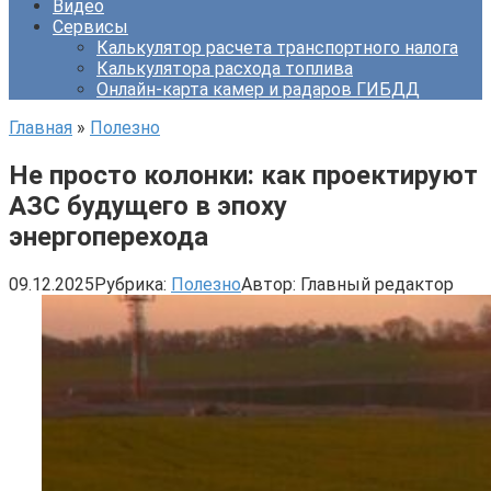
Видео
Сервисы
Калькулятор расчета транспортного налога
Калькулятора расхода топлива
Онлайн-карта камер и радаров ГИБДД
Главная
»
Полезно
Не просто колонки: как проектируют
АЗС будущего в эпоху
энергоперехода
09.12.2025
Рубрика:
Полезно
Автор:
Главный редактор