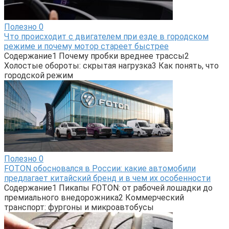
Полезно
0
Что происходит с двигателем при езде в городском
режиме и почему мотор стареет быстрее
Содержание1 Почему пробки вреднее трассы2
Холостые обороты: скрытая нагрузка3 Как понять, что
городской режим
Полезно
0
FOTON обосновался в России: какие автомобили
предлагает китайский бренд и в чем их особенности
Содержание1 Пикапы FOTON: от рабочей лошадки до
премиального внедорожника2 Коммерческий
транспорт: фургоны и микроавтобусы