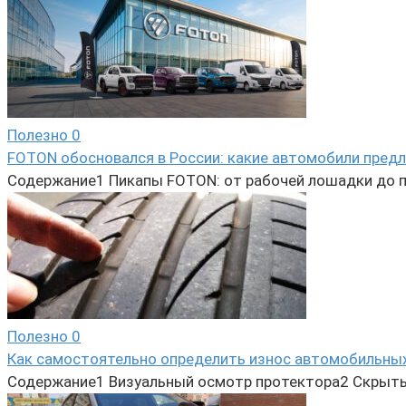
Полезно
0
FOTON обосновался в России: какие автомобили предл
Содержание1 Пикапы FOTON: от рабочей лошадки до 
Полезно
0
Как самостоятельно определить износ автомобильных
Содержание1 Визуальный осмотр протектора2 Скрыты