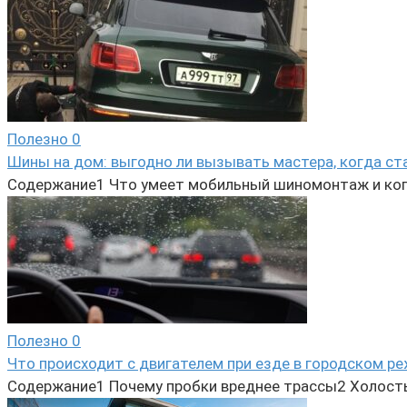
Полезно
0
Шины на дом: выгодно ли вызывать мастера, когда ст
Содержание1 Что умеет мобильный шиномонтаж и ког
Полезно
0
Что происходит с двигателем при езде в городском р
Содержание1 Почему пробки вреднее трассы2 Холосты