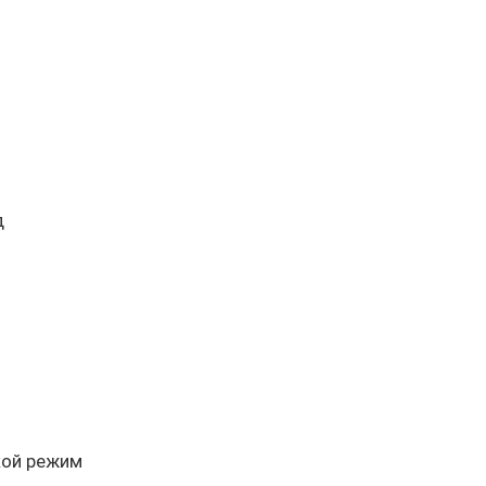
д
кой режим