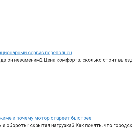
ационарный сервис переполнен
да он незаменим2 Цена комфорта: сколько стоит выез
ежиме и почему мотор стареет быстрее
е обороты: скрытая нагрузка3 Как понять, что городс