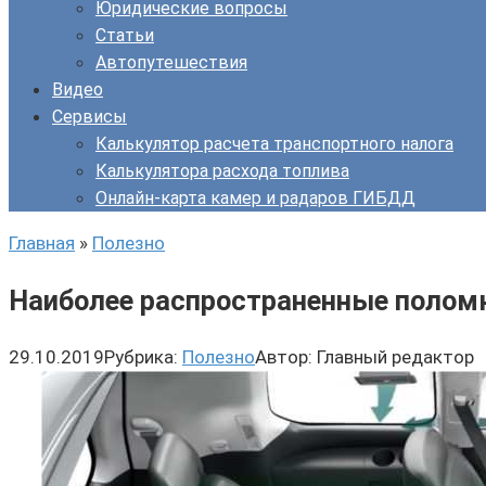
Юридические вопросы
Статьи
Автопутешествия
Видео
Сервисы
Калькулятор расчета транспортного налога
Калькулятора расхода топлива
Онлайн-карта камер и радаров ГИБДД
Главная
»
Полезно
Наиболее распространенные полом
29.10.2019
Рубрика:
Полезно
Автор:
Главный редактор