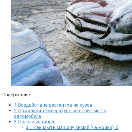
Содержание
1
Воздействие реагентов на кузов
2
При какой температуре не стоит мыть
автомобиль
3
Полезные видео
3.1
Как мыть машину зимой (на мойке). 6