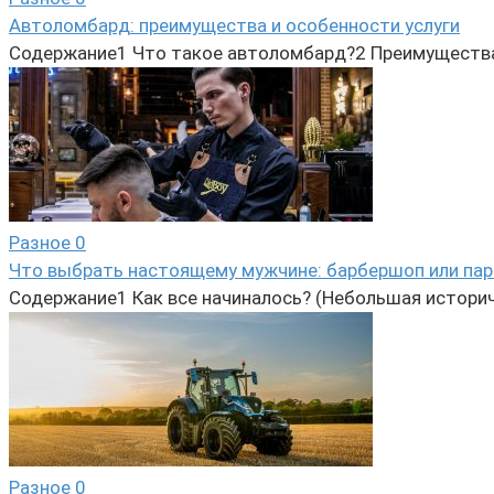
Автоломбард: преимущества и особенности услуги
Содержание1 Что такое автоломбард?2 Преимущества
Разное
0
Что выбрать настоящему мужчине: барбершоп или па
Содержание1 Как все начиналось? (Небольшая историч
Разное
0