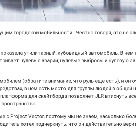
дущим городской мобильности . Честно говоря, это не э
R показала утилитарный, кубовидный автомобиль. В нем
матривает нулевые аварии, нулевые выбросы и нулевую
билем (обратите внимание, что руль еще есть), и он оч
едствах, в нем есть место для группы людей в общей н
, платформа для скейтборда позволяет JLR втиснуть вс
е пространство.
е с Project Vector, поэтому мы не знаем, насколько бо
водитель хотел подчеркнуть, что он действительно ве