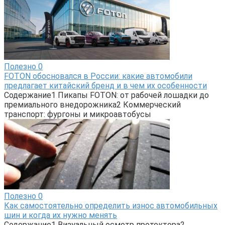
Полезно
0
FOTON обосновался в России: какие автомобили
предлагает китайский бренд и в чем их особенности
Содержание1 Пикапы FOTON: от рабочей лошадки до
премиального внедорожника2 Коммерческий
транспорт: фургоны и микроавтобусы
Полезно
0
Как самостоятельно определить износ автомобильных
шин и когда их нужно менять
Содержание1 Визуальный осмотр протектора2