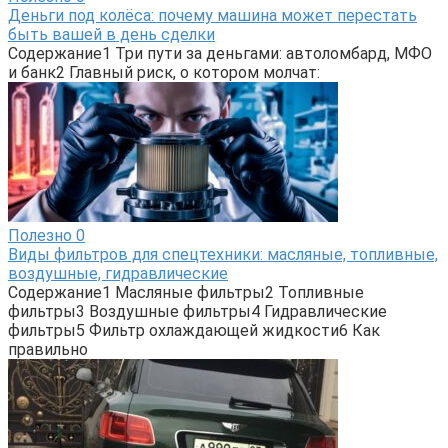
Деньги под колёса: почему машина может перестать
быть вашей в день сделки
Содержание1 Три пути за деньгами: автоломбард, МФО
и банк2 Главный риск, о котором молчат:
Полезно
0
Виды фильтров для спецтехники: масляные, топливные,
воздушные, гидравлические
Содержание1 Масляные фильтры2 Топливные
фильтры3 Воздушные фильтры4 Гидравлические
фильтры5 Фильтр охлаждающей жидкости6 Как
правильно