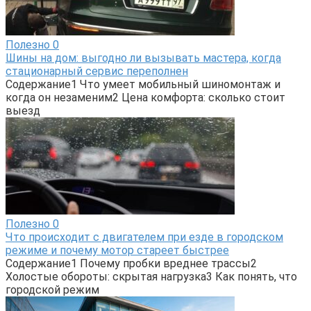
Полезно
0
Шины на дом: выгодно ли вызывать мастера, когда
стационарный сервис переполнен
Содержание1 Что умеет мобильный шиномонтаж и
когда он незаменим2 Цена комфорта: сколько стоит
выезд
Полезно
0
Что происходит с двигателем при езде в городском
режиме и почему мотор стареет быстрее
Содержание1 Почему пробки вреднее трассы2
Холостые обороты: скрытая нагрузка3 Как понять, что
городской режим