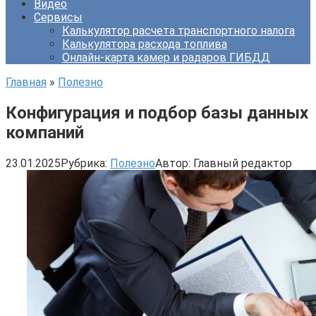
Видео
Сервисы
Калькулятор расчета транспортного налога
Калькулятора расхода топлива
Онлайн-карта камер и радаров ГИБДД
Главная
»
Полезно
Конфигурация и подбор базы данных
компаний
23.01.2025
Рубрика:
Полезно
Автор:
Главный редактор