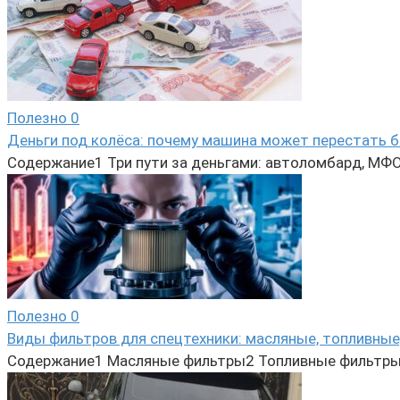
Полезно
0
Деньги под колёса: почему машина может перестать б
Содержание1 Три пути за деньгами: автоломбард, МФО 
Полезно
0
Виды фильтров для спецтехники: масляные, топливные
Содержание1 Масляные фильтры2 Топливные фильтры