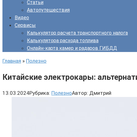
Статьи
Автопутешествия
Видео
Сервисы
Калькулятор расчета транспортного налога
Калькулятора расхода топлива
Онлайн-карта камер и радаров ГИБДД
Главная
»
Полезно
Китайские электрокары: альтернат
13.03.2024
Рубрика:
Полезно
Автор:
Дмитрий