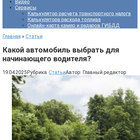
Видео
Сервисы
Калькулятор расчета транспортного налога
Калькулятора расхода топлива
Онлайн-карта камер и радаров ГИБДД
Главная
»
Статьи
Какой автомобиль выбрать для
начинающего водителя?
19.04.2025
Рубрика:
Статьи
Автор:
Главный редактор