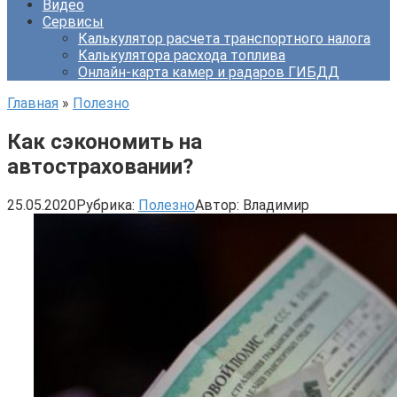
Видео
Сервисы
Калькулятор расчета транспортного налога
Калькулятора расхода топлива
Онлайн-карта камер и радаров ГИБДД
Главная
»
Полезно
Как сэкономить на
автостраховании?
25.05.2020
Рубрика:
Полезно
Автор:
Владимир