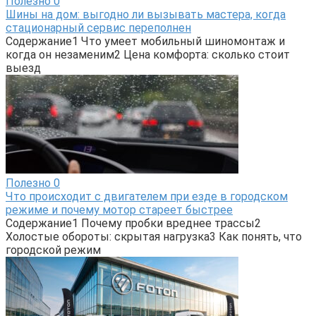
Полезно
0
Шины на дом: выгодно ли вызывать мастера, когда
стационарный сервис переполнен
Содержание1 Что умеет мобильный шиномонтаж и
когда он незаменим2 Цена комфорта: сколько стоит
выезд
Полезно
0
Что происходит с двигателем при езде в городском
режиме и почему мотор стареет быстрее
Содержание1 Почему пробки вреднее трассы2
Холостые обороты: скрытая нагрузка3 Как понять, что
городской режим