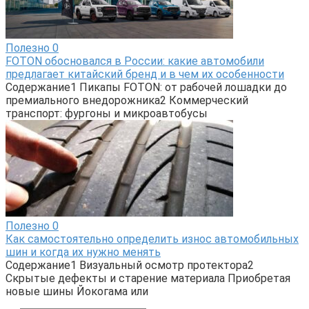
Полезно
0
FOTON обосновался в России: какие автомобили
предлагает китайский бренд и в чем их особенности
Содержание1 Пикапы FOTON: от рабочей лошадки до
премиального внедорожника2 Коммерческий
транспорт: фургоны и микроавтобусы
Полезно
0
Как самостоятельно определить износ автомобильных
шин и когда их нужно менять
Содержание1 Визуальный осмотр протектора2
Скрытые дефекты и старение материала Приобретая
новые шины Йокогама или