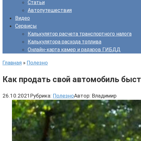
Статьи
Автопутешествия
Видео
Сервисы
Калькулятор расчета транспортного налога
Калькулятора расхода топлива
Онлайн-карта камер и радаров ГИБДД
Главная
»
Полезно
Как продать свой автомобиль быст
26.10.2021
Рубрика:
Полезно
Автор:
Владимир