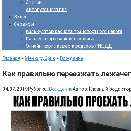
Статьи
Автопутешествия
Видео
Сервисы
Калькулятор расчета транспортного налога
Калькулятора расхода топлива
Онлайн-карта камер и радаров ГИБДД
Главная
»
Меню рубрик
»
Вождение
Как правильно переезжать лежачег
04.07.2019
Рубрика:
Вождение
Автор:
Главный редакто