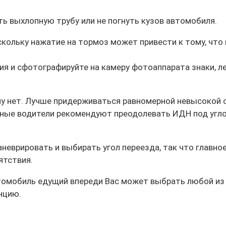
ть выхлопную трубу или не погнуть кузов автомобиля.
оскольку нажатие на тормоз может привести к тому, чт
вия и сфотографируйте на камеру фотоаппарата знаки, 
у нет. Лучше придерживаться равномерной невысокой с
тные водители рекомендуют преодолевать ИДН под угло
неврировать и выбирать угол переезда, так что главное
ятствия.
томобиль едущий впереди Вас может выбрать любой из 
нцию.