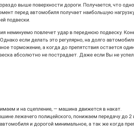
гораздо выше поверхности дороги. Получается, что одн
омент перед автомобиля получает наибольшую нагрузку,
ей подвески.
ия неминуемо повлечет удар в переднюю подвеску. Коне
Однако если делать это регулярно, на долго автомобил
ное торможение, а когда до препятствия остается один
двеска абсолютно не пострадает. Даже если Вы не успе
имаем и на сцепление, — машина движется в накат.
шине лежачего полицейского, понижаем передачу до 2 и
автомобиля и дорогой минимальное, а так же когда пр