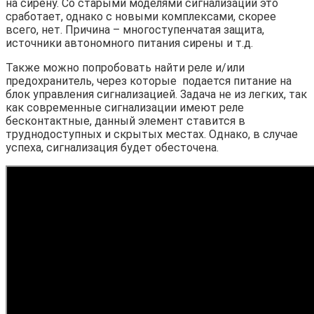
на сирену. Со старыми моделями сигнализаций это
сработает, однако с новыми комплексами, скорее
всего, нет. Причина – многоступенчатая защита,
источники автономного питания сирены и т.д.
Также можно попробовать найти реле и/или
предохранитель, через которые подается питание на
блок управления сигнализацией. Задача не из легких, так
как современные сигнализации имеют реле
бесконтактные, данный элемент ставится в
труднодоступных и скрытых местах. Однако, в случае
успеха, сигнализация будет обесточена.