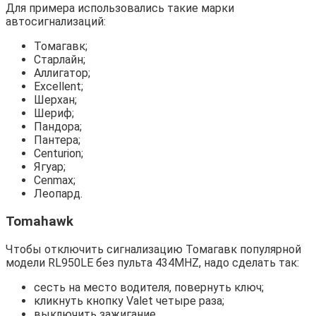
Для примера использовались такие марки
автосигнализаций:
Томагавк;
Старлайн;
Аллигатор;
Еxcellent;
Шерхан;
Шериф;
Пандора;
Пантера;
Centurion;
Ягуар;
Cenmax;
Леопард.
Tomahawk
Чтобы отключить сигнализацию Томагавк популярной
модели RL950LE без пульта 434MHZ, надо сделать так:
сесть на место водителя, повернуть ключ;
кликнуть кнопку Valet четыре раза;
выключить зажигание.