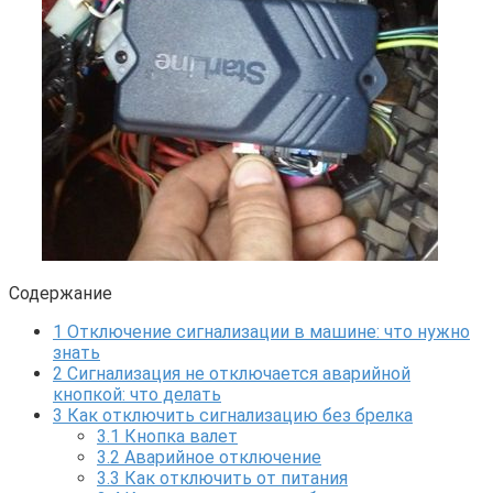
Содержание
1
Отключение сигнализации в машине: что нужно
знать
2
Сигнализация не отключается аварийной
кнопкой: что делать
3
Как отключить сигнализацию без брелка
3.1
Кнопка валет
3.2
Аварийное отключение
3.3
Как отключить от питания