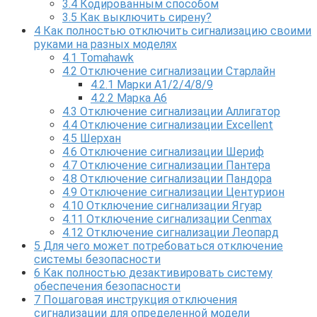
3.4
Кодированным способом
3.5
Как выключить сирену?
4
Как полностью отключить сигнализацию своими
руками на разных моделях
4.1
Tomahawk
4.2
Отключение сигнализации Старлайн
4.2.1
Марки А1/2/4/8/9
4.2.2
Марка А6
4.3
Отключение сигнализации Аллигатор
4.4
Отключение сигнализации Excellent
4.5
Шерхан
4.6
Отключение сигнализации Шериф
4.7
Отключение сигнализации Пантера
4.8
Отключение сигнализации Пандора
4.9
Отключение сигнализации Центурион
4.10
Отключение сигнализации Ягуар
4.11
Отключение сигнализации Cenmax
4.12
Отключение сигнализации Леопард
5
Для чего может потребоваться отключение
системы безопасности
6
Как полностью дезактивировать систему
обеспечения безопасности
7
Пошаговая инструкция отключения
сигнализации для определенной модели