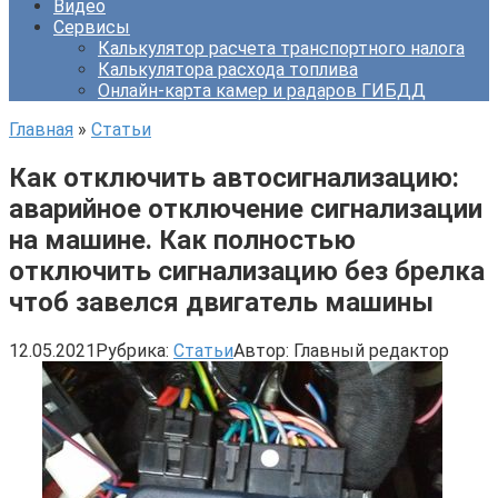
Видео
Сервисы
Калькулятор расчета транспортного налога
Калькулятора расхода топлива
Онлайн-карта камер и радаров ГИБДД
Главная
»
Статьи
Как отключить автосигнализацию:
аварийное отключение сигнализации
на машине. Как полностью
отключить сигнализацию без брелка
чтоб завелся двигатель машины
12.05.2021
Рубрика:
Статьи
Автор:
Главный редактор