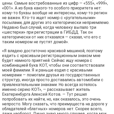
цены. Самые востребованные из цифр — «555», «999»,
«001». А из букв какого-то особого приоритета нет:
кому-то буквы вообще не интересны, кому-то регион
не важен. Кто-то ищет номер с «ругательными»
посылами, для других это категорически неприемлемо.
Недавно был случай, когда человеку выпало три
«шестерки» при регистрации в ГИБДД. Так он
категорически от них отказался — сказал, что его с
таким номером не пустят домой».
«Я владею достаточно красивой машиной, поэтому
ездить с красивым регистрационным знаком мне
будет намного приятней. Сейчас ищу номера с
комбинацией букв КОТ, чтобы они соответствовали
моей фамилии. Я и раньше ездил с красивыми
номерами — помогали друзья из государственных
структур, иногда просто доставались автомобили с
привлекательными знаками. Но всегда хотелось
именно серию КОТ», — рассказывает житель
Екатеринбурга Алексей Котов. — Тут решил
попробовать их найти, но, как оказалось, это очень
непросто. Могу сказать, что преимуществ на дороге у
обладателей «блатных» номеров нет. Скорее всего,
даже наоборот. Лично знаю много случаев, когда мои