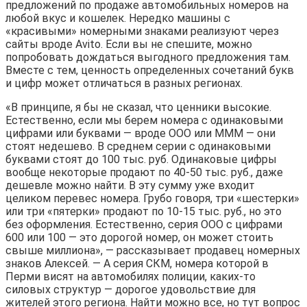
предложений по продаже автомобильных номеров на
любой вкус и кошелек. Нередко машины с
«красивыми» номерными знаками реализуют через
сайты вроде Avito. Если вы не спешите, можно
попробовать дождаться выгодного предложения там.
Вместе с тем, ценность определенных сочетаний букв
и цифр может отличаться в разных регионах.
«В принципе, я бы не сказал, что ценники высокие.
Естественно, если мы берем номера с одинаковыми
цифрами или буквами — вроде ООО или МММ — они
стоят недешево. В среднем серии с одинаковыми
буквами стоят до 100 тыс. руб. Одинаковые цифры
вообще некоторые продают по 40-50 тыс. руб., даже
дешевле можно найти. В эту сумму уже входит
целиком перевес номера. Грубо говоря, три «шестерки»
или три «пятерки» продают по 10-15 тыс. руб., но это
без оформления. Естественно, серия ООО с цифрами
600 или 100 — это дорогой номер, он может стоить
свыше миллиона», — рассказывает продавец номерных
знаков Алексей. — А серия СКМ, номера которой в
Перми висят на автомобилях полиции, каких-то
силовых структур — дорогое удовольствие для
жителей этого региона. Найти можно все, но тут вопрос