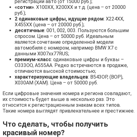
регистрации авто (от 15000 руб.);
«сотни»
. X100XX, X200XX и т.д. (цена – от 20000
руб.);
2 одинаковые цифры, идущие рядом
: X224XX,
X455XX (цена – от 20000 руб.);
десятичные
: 001, 002, 003. Пользуются большим
спросом. Цена – от 50000 руб. Идеальным
является сочетание определенной модели
автомобиля с номером, например BMW X7 с
данными X007xx77RUS;
премиум-класс
: одинаковые цифры и буквы –
O333OO, А555АА. Редко встречаются в продаже,
отличаются высокой стоимостью;
характеризующие владельцев
: В543ОР, (ВОР),
X030АМ (ХАМ). Цена – от 50000 руб.
Если цифровые значения номера и региона совпадают,
их стоимость будет выше в несколько раз. Это
относится к регистрационным знакам всех типов.
Такие номера выглядят привлекательнее и престижнее.
Что сделать, чтобы получить
красивый номер?