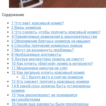
Содержание
1
Что дает красивый номер?
2
Виды номеров
3
Что сделать, чтобы получить красивый номер?
4
Планируемые изменения в законодательстве
5
Оформление блатных номеров на машину
6
Способы получения номерных знаков
7
Могут ли возникнуть проблемы?
8
Необходимые документы
9
Друзья-инспекторы помочь не смогут
10
Как купить «блатной» номер в интернете?
11
Мошенники никогда не спят
12
Как легально купить красивый номер
12.1
Выкуп авто и снятие номеров
13
Кто сможет получить красивые номера
14
В какой срок должны быть установлены
номера
15
Чем законопроект не понравился
автолюбителям
16
Какие еще варианты были предложены