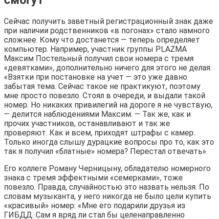
смогут
Сейчас получить заветный регистрационный знак даже
при наличии родственников «в погонах» стало намного
сложнее. Кому что достанется — теперь определяет
компьютер. Например, участник группы PLAZMA
Максим Постельный получил свои номера с тремя
«девятками», дополнительно ничего для этого не делая.
«Взятки при постановке на учет — это уже давно
забытая тема. Сейчас такое не практикуют, поэтому
мне просто повезло. Стоял в очереди, и выдали такой
номер. Но никаких привилегий на дороге я не чувствую,
— делится наблюдениями Максим. — Так же, как и
прочих участников, останавливают и так же
проверяют. Как и всем, приходят штрафы с камер.
Только иногда слышу дурацкие вопросы про то, как это
так я получил «блатные» номера? Перестал отвечать».
Его коллеге Роману Черницыну, обладателю номерного
знака с тремя эффектными «семерками», тоже
повезло. Правда, случайностью это назвать нельзя. По
словам музыканта, у него никогда не было цели купить
«красивый» номер: «Мне его подарили друзья из
ГИБДД. Сам я вряд ли стал бы целенаправленно