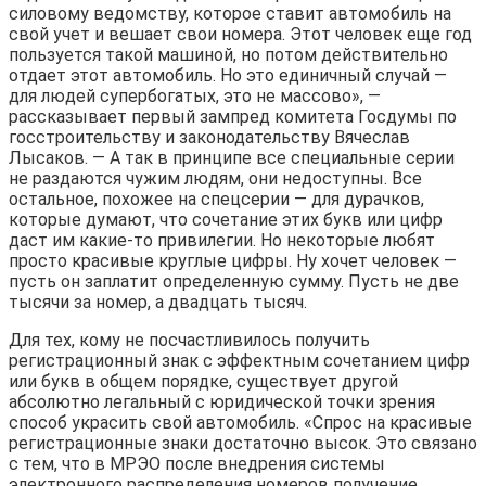
силовому ведомству, которое ставит автомобиль на
свой учет и вешает свои номера. Этот человек еще год
пользуется такой машиной, но потом действительно
отдает этот автомобиль. Но это единичный случай —
для людей супербогатых, это не массово», —
рассказывает первый зампред комитета Госдумы по
госстроительству и законодательству Вячеслав
Лысаков. — А так в принципе все специальные серии
не раздаются чужим людям, они недоступны. Все
остальное, похожее на спецсерии — для дурачков,
которые думают, что сочетание этих букв или цифр
даст им какие-то привилегии. Но некоторые любят
просто красивые круглые цифры. Ну хочет человек —
пусть он заплатит определенную сумму. Пусть не две
тысячи за номер, а двадцать тысяч.
Для тех, кому не посчастливилось получить
регистрационный знак с эффектным сочетанием цифр
или букв в общем порядке, существует другой
абсолютно легальный с юридической точки зрения
способ украсить свой автомобиль. «Спрос на красивые
регистрационные знаки достаточно высок. Это связано
с тем, что в МРЭО после внедрения системы
электронного распределения номеров получение