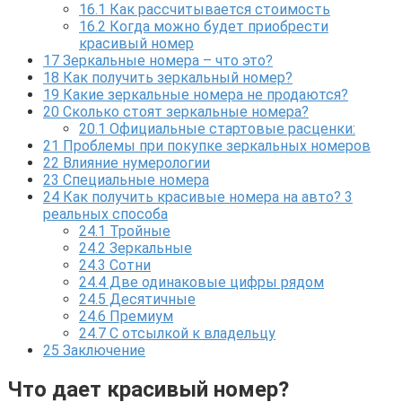
16.1
Как рассчитывается стоимость
16.2
Когда можно будет приобрести
красивый номер
17
Зеркальные номера – что это?
18
Как получить зеркальный номер?
19
Какие зеркальные номера не продаются?
20
Сколько стоят зеркальные номера?
20.1
Официальные стартовые расценки:
21
Проблемы при покупке зеркальных номеров
22
Влияние нумерологии
23
Специальные номера
24
Как получить красивые номера на авто? 3
реальных способа
24.1
Тройные
24.2
Зеркальные
24.3
Сотни
24.4
Две одинаковые цифры рядом
24.5
Десятичные
24.6
Премиум
24.7
С отсылкой к владельцу
25
Заключение
Что дает красивый номер?