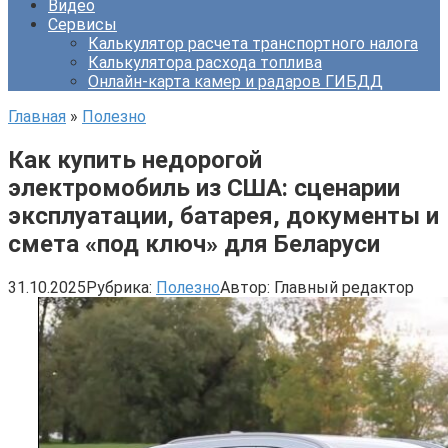
Видео
Сервисы
Калькулятор расчета транспортного налога
Калькулятора расхода топлива
Онлайн-карта камер и радаров ГИБДД
Главная
»
Полезно
Как купить недорогой
электромобиль из США: сценарии
эксплуатации, батарея, документы и
смета «под ключ» для Беларуси
31.10.2025
Рубрика:
Полезно
Автор:
Главный редактор