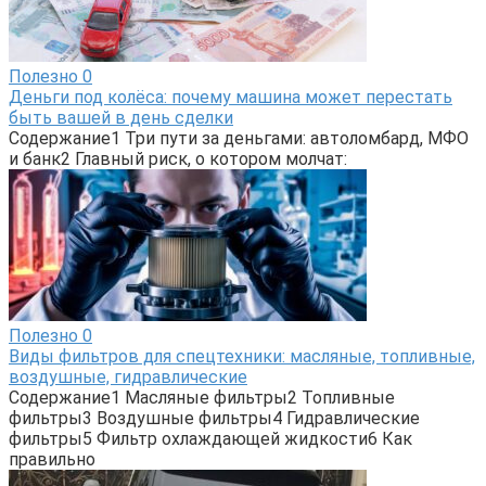
Полезно
0
Деньги под колёса: почему машина может перестать
быть вашей в день сделки
Содержание1 Три пути за деньгами: автоломбард, МФО
и банк2 Главный риск, о котором молчат:
Полезно
0
Виды фильтров для спецтехники: масляные, топливные,
воздушные, гидравлические
Содержание1 Масляные фильтры2 Топливные
фильтры3 Воздушные фильтры4 Гидравлические
фильтры5 Фильтр охлаждающей жидкости6 Как
правильно