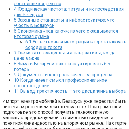
состояние корректно
4
Юридическая чистота: титулы и их последствия
для Беларуси
5
Зарядные стандарты и инфраструктура: что
учесть в Беларуси
6
Экономика «под ключ»: из чего складывается
итоговая сумма
6.1
Естественная интеграция второго ключа в
середине текста
7
Где искать: аукционы и альтернативы, когда
цена важна
8
Зима в Беларуси: как эксплуатировать без
потерь
9
Документы и контроль качества процесса
10
Когда имеет смысл профессиональное
сопровождение
11
Вывод: практичность — это дисциплина выбора
Импорт электромобилей в Беларусь уже перестал быть
нишевым решением для энтузиастов. При грамотной
подготовке это способ получить технологичную
машину с предсказуемой стоимостью владения и
понятной ликвидностью на вторичном рынке. На старте
важно зафиксировать базовые элементы процесса —