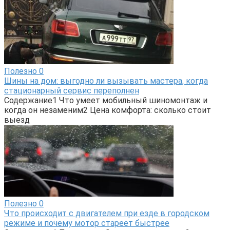
Полезно
0
Шины на дом: выгодно ли вызывать мастера, когда
стационарный сервис переполнен
Содержание1 Что умеет мобильный шиномонтаж и
когда он незаменим2 Цена комфорта: сколько стоит
выезд
Полезно
0
Что происходит с двигателем при езде в городском
режиме и почему мотор стареет быстрее