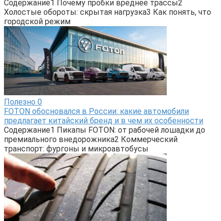
Содержание1 Почему пробки вреднее трассы2
Холостые обороты: скрытая нагрузка3 Как понять, что
городской режим
Полезно
0
FOTON обосновался в России: какие автомобили
предлагает китайский бренд и в чем их особенности
Содержание1 Пикапы FOTON: от рабочей лошадки до
премиального внедорожника2 Коммерческий
транспорт: фургоны и микроавтобусы