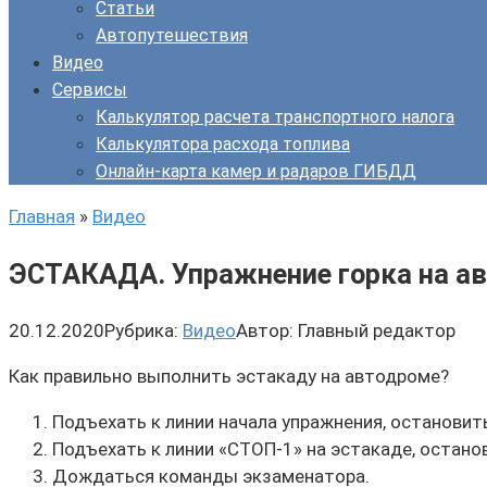
Статьи
Автопутешествия
Видео
Сервисы
Калькулятор расчета транспортного налога
Калькулятора расхода топлива
Онлайн-карта камер и радаров ГИБДД
Главная
»
Видео
ЭСТАКАДА. Упражнение горка на а
20.12.2020
Рубрика:
Видео
Автор:
Главный редактор
Как правильно выполнить эстакаду на автодроме?
Подъехать к линии начала упражнения, остановит
Подъехать к линии «СТОП-1» на эстакаде, остано
Дождаться команды экзаменатора.