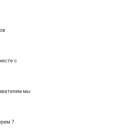
ов
месте с
давателем мы
ерем 7