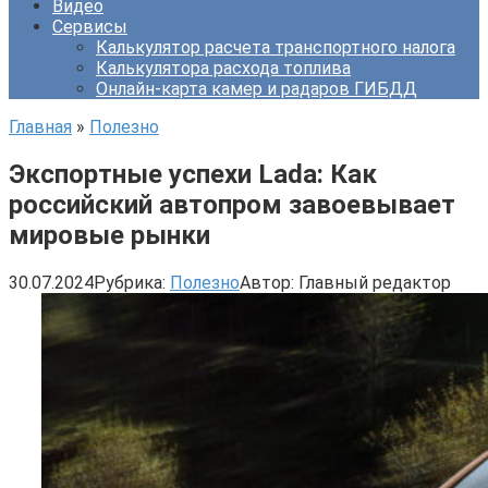
Видео
Сервисы
Калькулятор расчета транспортного налога
Калькулятора расхода топлива
Онлайн-карта камер и радаров ГИБДД
Главная
»
Полезно
Экспортные успехи Lada: Как
российский автопром завоевывает
мировые рынки
30.07.2024
Рубрика:
Полезно
Автор:
Главный редактор