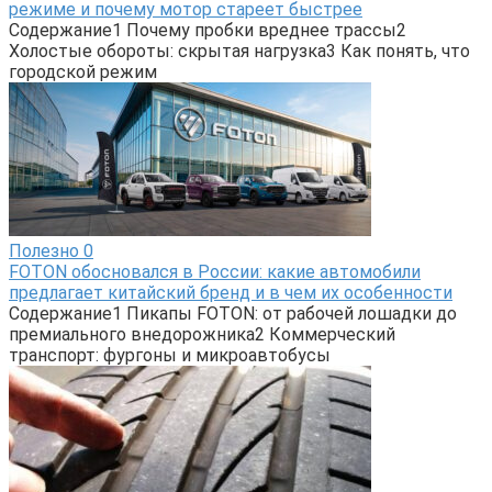
режиме и почему мотор стареет быстрее
Содержание1 Почему пробки вреднее трассы2
Холостые обороты: скрытая нагрузка3 Как понять, что
городской режим
Полезно
0
FOTON обосновался в России: какие автомобили
предлагает китайский бренд и в чем их особенности
Содержание1 Пикапы FOTON: от рабочей лошадки до
премиального внедорожника2 Коммерческий
транспорт: фургоны и микроавтобусы