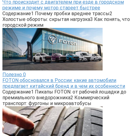
Что происходит с двигателем при езде в городском
режиме и почему мотор стареет быстрее
Содержание1 Почему пробки вреднее трассы2
Холостые обороты: скрытая нагрузка3 Как понять, что
городской режим
Полезно
0
FOTON обосновался в России: какие автомобили
предлагает китайский бренд и в чем их особенности
Содержание1 Пикапы FOTON: от рабочей лошадки до
премиального внедорожника2 Коммерческий
транспорт: фургоны и микроавтобусы