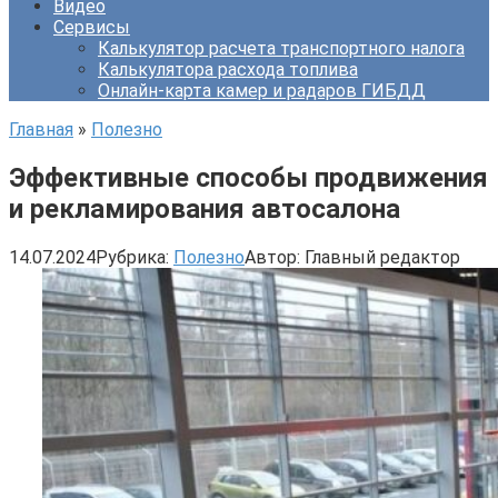
Видео
Сервисы
Калькулятор расчета транспортного налога
Калькулятора расхода топлива
Онлайн-карта камер и радаров ГИБДД
Главная
»
Полезно
Эффективные способы продвижения
и рекламирования автосалона
14.07.2024
Рубрика:
Полезно
Автор:
Главный редактор