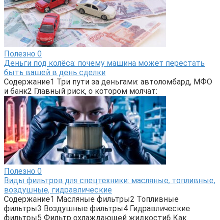
Полезно
0
Деньги под колёса: почему машина может перестать
быть вашей в день сделки
Содержание1 Три пути за деньгами: автоломбард, МФО
и банк2 Главный риск, о котором молчат:
Полезно
0
Виды фильтров для спецтехники: масляные, топливные,
воздушные, гидравлические
Содержание1 Масляные фильтры2 Топливные
фильтры3 Воздушные фильтры4 Гидравлические
фильтры5 Фильтр охлаждающей жидкости6 Как