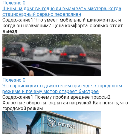
Полезно
0
Шины на дом: выгодно ли вызывать мастера, когда
стационарный сервис переполнен
Содержание1 Что умеет мобильный шиномонтаж и
когда он незаменим2 Цена комфорта: сколько стоит
выезд
Полезно
0
Что происходит с двигателем при езде в городском
режиме и почему мотор стареет быстрее
Содержание1 Почему пробки вреднее трассы2
Холостые обороты: скрытая нагрузка3 Как понять, что
городской режим