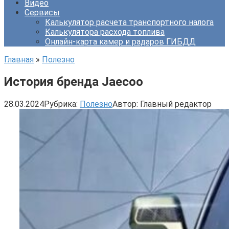
Видео
Сервисы
Калькулятор расчета транспортного налога
Калькулятора расхода топлива
Онлайн-карта камер и радаров ГИБДД
Главная
»
Полезно
История бренда Jaecoo
28.03.2024
Рубрика:
Полезно
Автор:
Главный редактор