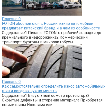
Полезно
0
FOTON обосновался в России: какие автомобили
предлагает китайский бренд и в чем их особенности
Содержание1 Пикапы FOTON: от рабочей лошадки до
премиального внедорожника2 Коммерческий
транспорт: фургоны и микроавтобусы
Полезно
0
Как самостоятельно определить износ автомобильных
шин и когда их нужно менять
Содержание1 Визуальный осмотр протектора2
Скрытые дефекты и старение материала Приобретая
новые шины Йокогама или